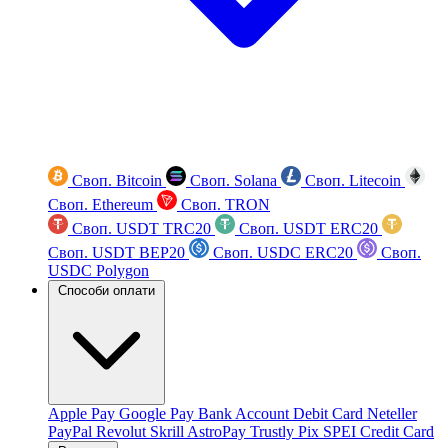
Своп. Bitcoin
Своп. Solana
Своп. Litecoin
Своп. Ethereum
Своп. TRON
Своп. USDT TRC20
Своп. USDT ERC20
Своп. USDT BEP20
Своп. USDC ERC20
Своп.
USDC Polygon
Способи оплати
Apple Pay
Google Pay
Bank Account
Debit Card
Neteller
PayPal
Revolut
Skrill
AstroPay
Trustly
Pix
SPEI
Credit Card