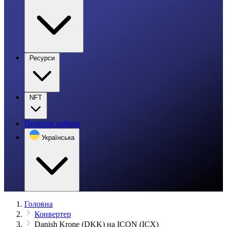
Ресурси
NFT
Початок роботи
Українська
Головна
Конвертер
Danish Krone (DKK) на ICON (ICX)