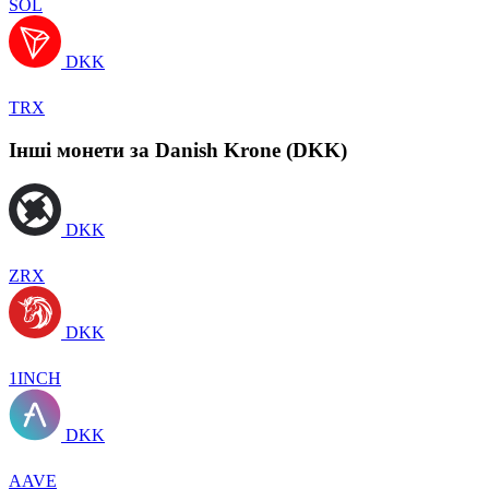
SOL
DKK
TRX
Інші монети за Danish Krone (DKK)
DKK
ZRX
DKK
1INCH
DKK
AAVE