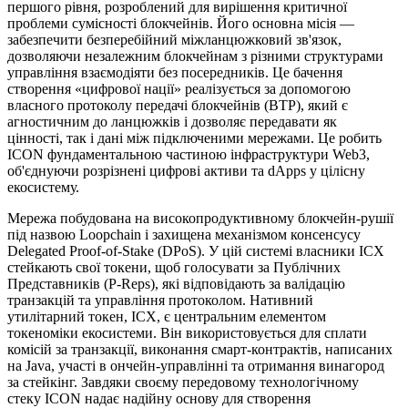
першого рівня, розроблений для вирішення критичної
проблеми сумісності блокчейнів. Його основна місія —
забезпечити безперебійний міжланцюжковий зв'язок,
дозволяючи незалежним блокчейнам з різними структурами
управління взаємодіяти без посередників. Це бачення
створення «цифрової нації» реалізується за допомогою
власного протоколу передачі блокчейнів (BTP), який є
агностичним до ланцюжків і дозволяє передавати як
цінності, так і дані між підключеними мережами. Це робить
ICON фундаментальною частиною інфраструктури Web3,
об'єднуючи розрізнені цифрові активи та dApps у цілісну
екосистему.
Мережа побудована на високопродуктивному блокчейн-рушії
під назвою Loopchain і захищена механізмом консенсусу
Delegated Proof-of-Stake (DPoS). У цій системі власники ICX
стейкають свої токени, щоб голосувати за Публічних
Представників (P-Reps), які відповідають за валідацію
транзакцій та управління протоколом. Нативний
утилітарний токен, ICX, є центральним елементом
токеноміки екосистеми. Він використовується для сплати
комісій за транзакції, виконання смарт-контрактів, написаних
на Java, участі в ончейн-управлінні та отримання винагород
за стейкінг. Завдяки своєму передовому технологічному
стеку ICON надає надійну основу для створення