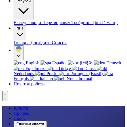
Ресурси
Екскурсоводи
Перетворювач
Трейдинг
Ціни
Гаманці
NFT
Головна
Дослідити
Список
English
Español
한국어
Deutsch
Українська
Türkçe
Dansk
Nederlands
Polski
Português (Brasil)
Français
Italiano
Norsk bokmål
Початок роботи
Купити
Продаю
Своп.
Способи оплати