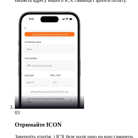
Вкажіть адресу вашого ICX гаманця і зробіть оплату.
03
Отримайте
ICON
Завершіть платіж, і ICX буде надіслано на ваш гаманець.