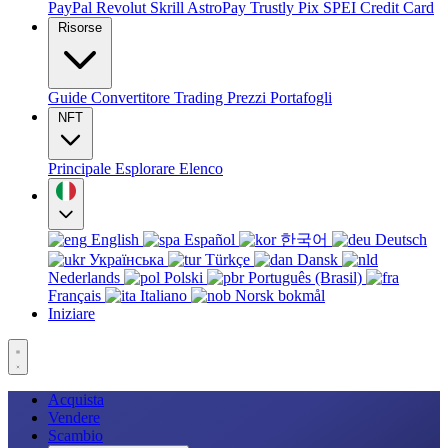
PayPal
Revolut
Skrill
AstroPay
Trustly
Pix
SPEI
Credit Card
Risorse
Guide
Convertitore
Trading
Prezzi
Portafogli
NFT
Principale
Esplorare
Elenco
English
Español
한국어
Deutsch
Українська
Türkçe
Dansk
Nederlands
Polski
Português (Brasil)
Français
Italiano
Norsk bokmål
Iniziare
Acquista
Vendere
Scambio