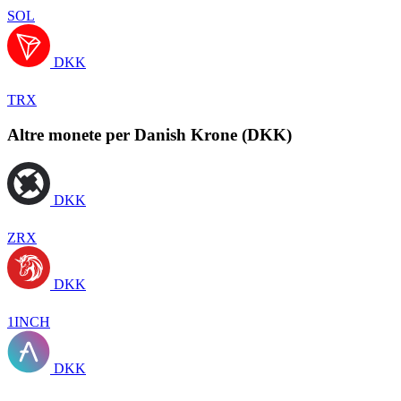
SOL
DKK
TRX
Altre monete per Danish Krone (DKK)
DKK
ZRX
DKK
1INCH
DKK