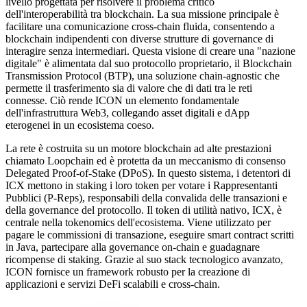
livello progettata per risolvere il problema critico
dell'interoperabilità tra blockchain. La sua missione principale è
facilitare una comunicazione cross-chain fluida, consentendo a
blockchain indipendenti con diverse strutture di governance di
interagire senza intermediari. Questa visione di creare una "nazione
digitale" è alimentata dal suo protocollo proprietario, il Blockchain
Transmission Protocol (BTP), una soluzione chain-agnostic che
permette il trasferimento sia di valore che di dati tra le reti
connesse. Ciò rende ICON un elemento fondamentale
dell'infrastruttura Web3, collegando asset digitali e dApp
eterogenei in un ecosistema coeso.
La rete è costruita su un motore blockchain ad alte prestazioni
chiamato Loopchain ed è protetta da un meccanismo di consenso
Delegated Proof-of-Stake (DPoS). In questo sistema, i detentori di
ICX mettono in staking i loro token per votare i Rappresentanti
Pubblici (P-Reps), responsabili della convalida delle transazioni e
della governance del protocollo. Il token di utilità nativo, ICX, è
centrale nella tokenomics dell'ecosistema. Viene utilizzato per
pagare le commissioni di transazione, eseguire smart contract scritti
in Java, partecipare alla governance on-chain e guadagnare
ricompense di staking. Grazie al suo stack tecnologico avanzato,
ICON fornisce un framework robusto per la creazione di
applicazioni e servizi DeFi scalabili e cross-chain.