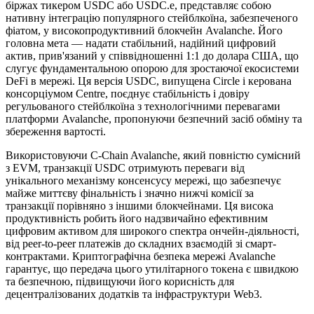
біржах тикером USDC або USDC.e, представляє собою
нативну інтеграцію популярного стейблкоїна, забезпеченого
фіатом, у високопродуктивний блокчейн Avalanche. Його
головна мета — надати стабільний, надійний цифровий
актив, прив'язаний у співвідношенні 1:1 до долара США, що
слугує фундаментальною опорою для зростаючої екосистеми
DeFi в мережі. Ця версія USDC, випущена Circle і керована
консорціумом Centre, поєднує стабільність і довіру
регульованого стейблкоїна з технологічними перевагами
платформи Avalanche, пропонуючи безпечний засіб обміну та
збереження вартості.
Використовуючи C-Chain Avalanche, який повністю сумісний
з EVM, транзакції USDC отримують переваги від
унікального механізму консенсусу мережі, що забезпечує
майже миттєву фінальність і значно нижчі комісії за
транзакції порівняно з іншими блокчейнами. Ця висока
продуктивність робить його надзвичайно ефективним
цифровим активом для широкого спектра ончейн-діяльності,
від peer-to-peer платежів до складних взаємодій зі смарт-
контрактами. Криптографічна безпека мережі Avalanche
гарантує, що передача цього утилітарного токена є швидкою
та безпечною, підвищуючи його корисність для
децентралізованих додатків та інфраструктури Web3.