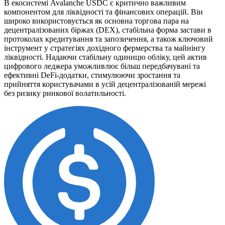
В екосистемі Avalanche USDC є критично важливим
компонентом для ліквідності та фінансових операцій. Він
широко використовується як основна торгова пара на
децентралізованих біржах (DEX), стабільна форма застави в
протоколах кредитування та запозичення, а також ключовий
інструмент у стратегіях дохідного фермерства та майнінгу
ліквідності. Надаючи стабільну одиницю обліку, цей актив
цифрового леджера уможливлює більш передбачувані та
ефективні DeFi-додатки, стимулюючи зростання та
прийняття користувачами в усій децентралізованій мережі
без ризику ринкової волатильності.