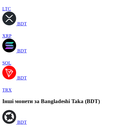
LTC
BDT
XRP
BDT
SOL
BDT
TRX
Інші монети за Bangladeshi Taka (BDT)
BDT