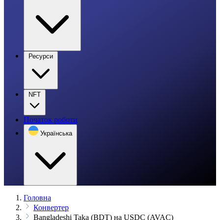
Ресурси
NFT
Початок роботи
Українська
Головна
Конвертер
Bangladeshi Taka (BDT) на USDC (AVAC)