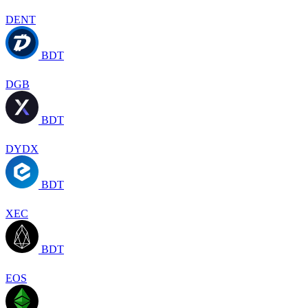
DENT
BDT
DGB
BDT
DYDX
BDT
XEC
BDT
EOS