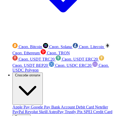
Своп. Bitcoin
Своп. Solana
Своп. Litecoin
Своп. Ethereum
Своп. TRON
Своп. USDT TRC20
Своп. USDT ERC20
Своп. USDT BEP20
Своп. USDC ERC20
Своп.
USDC Polygon
Способи оплати
Apple Pay
Google Pay
Bank Account
Debit Card
Neteller
PayPal
Revolut
Skrill
AstroPay
Trustly
Pix
SPEI
Credit Card