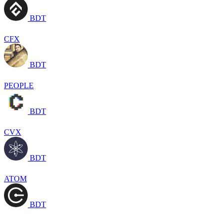
BDT
CFX
BDT
PEOPLE
BDT
CVX
BDT
ATOM
BDT