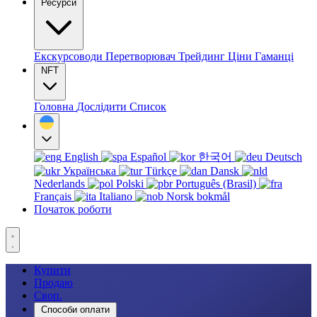
Ресурси
Екскурсоводи
Перетворювач
Трейдинг
Ціни
Гаманці
NFT
Головна
Дослідити
Список
English
Español
한국어
Deutsch
Українська
Türkçe
Dansk
Nederlands
Polski
Português (Brasil)
Français
Italiano
Norsk bokmål
Початок роботи
Купити
Продаю
Своп.
Способи оплати