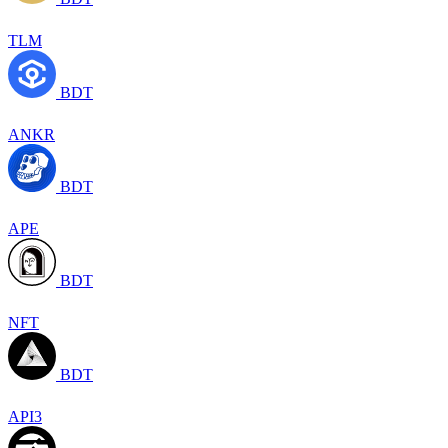
TLM
BDT
ANKR
BDT
APE
BDT
NFT
BDT
API3