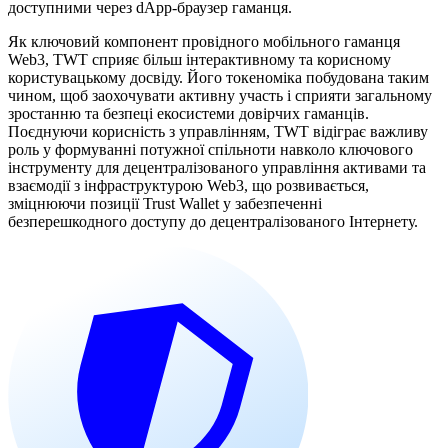
доступними через dApp-браузер гаманця.
Як ключовий компонент провідного мобільного гаманця
Web3, TWT сприяє більш інтерактивному та корисному
користувацькому досвіду. Його токеноміка побудована таким
чином, щоб заохочувати активну участь і сприяти загальному
зростанню та безпеці екосистеми довірчих гаманців.
Поєднуючи корисність з управлінням, TWT відіграє важливу
роль у формуванні потужної спільноти навколо ключового
інструменту для децентралізованого управління активами та
взаємодії з інфраструктурою Web3, що розвивається,
зміцнюючи позиції Trust Wallet у забезпеченні
безперешкодного доступу до децентралізованого Інтернету.