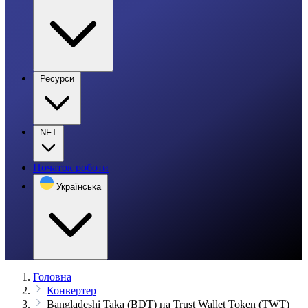
Ресурси
NFT
Початок роботи
Українська
Головна
Конвертер
Bangladeshi Taka (BDT) на Trust Wallet Token (TWT)