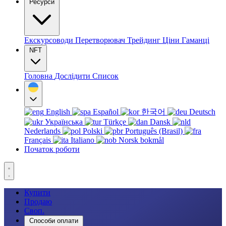
Ресурси
Екскурсоводи
Перетворювач
Трейдинг
Ціни
Гаманці
NFT
Головна
Дослідити
Список
English
Español
한국어
Deutsch
Українська
Türkçe
Dansk
Nederlands
Polski
Português (Brasil)
Français
Italiano
Norsk bokmål
Початок роботи
Купити
Продаю
Своп.
Способи оплати