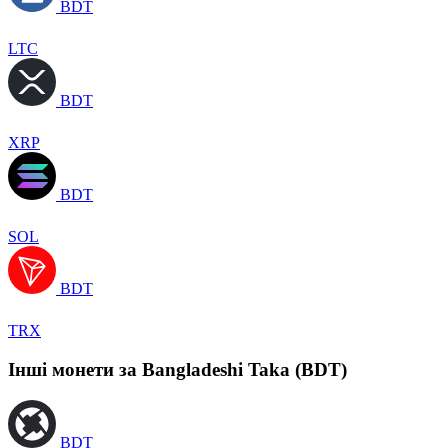
BDT
LTC
BDT
XRP
BDT
SOL
BDT
TRX
Інші монети за Bangladeshi Taka (BDT)
BDT