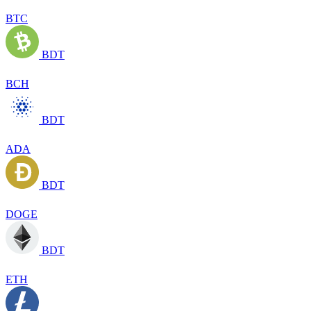
BTC
BDT
BCH
BDT
ADA
BDT
DOGE
BDT
ETH