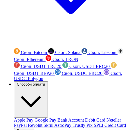
Своп. Bitcoin
Своп. Solana
Своп. Litecoin
Своп. Ethereum
Своп. TRON
Своп. USDT TRC20
Своп. USDT ERC20
Своп. USDT BEP20
Своп. USDC ERC20
Своп.
USDC Polygon
Способи оплати
Apple Pay
Google Pay
Bank Account
Debit Card
Neteller
PayPal
Revolut
Skrill
AstroPay
Trustly
Pix
SPEI
Credit Card