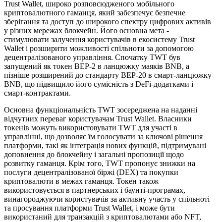
Trust Wallet, широко розповсюдженого мобільного
криптовалютного гаманця, який забезпечує безпечне
зберігання та доступ до широкого спектру цифрових активів
у різних мережах блокчейн. Його основна мета -
стимулювати залучення користувачів в екосистему Trust
Wallet і розширити можливості спільноти за допомогою
децентралізованого управління. Спочатку TWT був
запущений як токен BEP-2 в ланцюжку маяків BNB, а
пізніше розширений до стандарту BEP-20 в смарт-ланцюжку
BNB, що підвищило його сумісність з DeFi-додатками і
смарт-контрактами.
Основна функціональність TWT зосереджена на наданні
відчутних переваг користувачам Trust Wallet. Власники
токенів можуть використовувати TWT для участі в
управлінні, що дозволяє їм голосувати за ключові рішення
платформи, такі як інтеграція нових функцій, підтримувані
доповнення до блокчейну і загальні пропозиції щодо
розвитку гаманця. Крім того, TWT пропонує знижки на
послуги децентралізованої біржі (DEX) та покупки
криптовалюти в межах гаманця. Токен також
використовується в партнерських і баунті-програмах,
винагороджуючи користувачів за активну участь у спільноті
та просування платформи Trust Wallet, і може бути
використаний для транзакцій з криптовалютами або NFT,