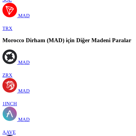
MAD
TRX
Morocco Dirham (MAD) için Diğer Madeni Paralar
MAD
ZRX
MAD
1INCH
MAD
AAVE