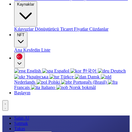
Kaynaklar
Kılavuzlar
Dönüştürücü
Ticaret
Fiyatlar
Cüzdanlar
NFT
Ana
Keşfedin
Liste
English
Español
한국어
Deutsch
Українська
Türkçe
Dansk
Nederlands
Polski
Português (Brasil)
Français
Italiano
Norsk bokmål
Başlayın
Satın Al
Satmak
Takas