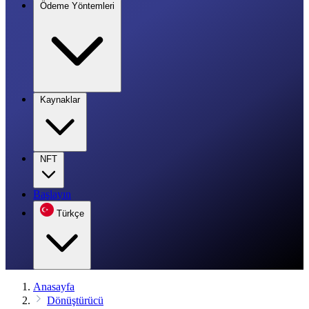
Ödeme Yöntemleri
Kaynaklar
NFT
Başlayın
Türkçe
Anasayfa
Dönüştürücü