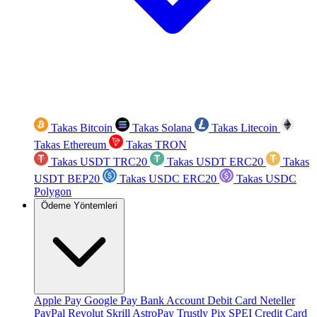
Takas Bitcoin
Takas Solana
Takas Litecoin
Takas Ethereum
Takas TRON
Takas USDT TRC20
Takas USDT ERC20
Takas
USDT BEP20
Takas USDC ERC20
Takas USDC
Polygon
Ödeme Yöntemleri
Apple Pay
Google Pay
Bank Account
Debit Card
Neteller
PayPal
Revolut
Skrill
AstroPay
Trustly
Pix
SPEI
Credit Card