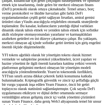
çalışan, kullanıcılar için getiri çiftçiliğini basitleştirmek ve optimize
etmek için tasarlanmış, önde gelen bir merkezi olmayan finans
(DeFi) protokolü olarak ortaya çıkmaktadır. Temel amacı, borç
verme protokolleri ve likidite havuzları gibi farklı DeFi
uygulamalarından çeşitli getiri sağlayan fırsatları, amiral gemisi
ürünleri olan yVaults aracılığıyla erişilebilen otomatik stratejilerde
toplamaktır. Bu kasalar, kullanıcıların yatırdığı dijital varlıkları
dinamik olarak tahsis etmek ve yeniden tahsis etmek için sofistike
akıllı sözleşme otomasyonundan yararlanır ve karmaşıklıkları
azaltırken getirileri en üst düzeye çıkarmaya çalışır. Bu yaklaşım,
merkezi olmayan ağ içinde sofistike getiri üretimi için giriş engelini
önemli ölçüde düşürmektedir.
YFI tokenı ağırlıklı olarak bir yönetişim tokenı olarak hizmet
vermekte ve sahiplerine protokol yükseltmeleri, ücret yapıları ve
hazine yönetimi ile ilgili önemli kararlara katılma yetkisi vererek
platformun gelişimini merkezi olmayan bir yönetişim modeli
aracılığıyla yönlendirmektedir. Yearn'ın tokenomik özellikleri,
YFI'nın sınırlı arzına dikkat çekerek farklı konumuna katkıda
bulunmaktadır. Kriptografik güvenlik ve zincir içi şeffaflığa güçlü
bir vurgu yaparak inşa edilen Yearn Finance, öncü bir getiri
toplayıcısı olarak statüsünü sağlamlaştırmıştır. Çok sayıda DeFi
uygulamasını etkileyen ve dijital defter ortamında sermaye
verimliliğini artıran gelişmiş zincir içi varlık yönetimi çözümleri
sunan Yearn Finance, daha geniş Web3 altyapısında temel bir unsur