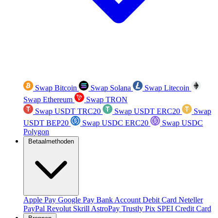
Swap Bitcoin
Swap Solana
Swap Litecoin
Swap Ethereum
Swap TRON
Swap USDT TRC20
Swap USDT ERC20
Swap
USDT BEP20
Swap USDC ERC20
Swap USDC
Polygon
Betaalmethoden
Apple Pay
Google Pay
Bank Account
Debit Card
Neteller
PayPal
Revolut
Skrill
AstroPay
Trustly
Pix
SPEI
Credit Card