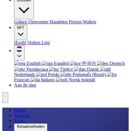
Bronnen
Gidsen
Omvormer
Handelen
Prijzen
Wallets
NFT
Hoofd
Verken
Lijst
English
Español
한국어
Deutsch
Українська
Türkçe
Dansk
Nederlands
Polski
Português (Brasil)
Français
Italiano
Norsk bokmål
Aan de slag
kopen
Verkoop
Swap
Betaalmethoden