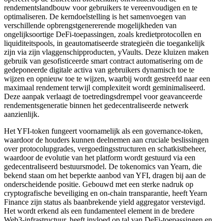
rendementslandbouw voor gebruikers te vereenvoudigen en te
optimaliseren. De kerndoelstelling is het samenvoegen van
verschillende opbrengstgenererende mogelijkheden van
ongelijksoortige DeFi-toepassingen, zoals kredietprotocollen en
liquiditeitspools, in geautomatiseerde strategieën die toegankelijk
zijn via zijn vlaggenschipproducten, yVaults. Deze kluizen maken
gebruik van gesofisticeerde smart contract automatisering om de
gedeponeerde digitale activa van gebruikers dynamisch toe te
wijzen en opnieuw toe te wijzen, waarbij wordt gestreefd naar een
maximaal rendement terwijl complexiteit wordt geminimaliseerd.
Deze aanpak verlaagt de toetredingsdrempel voor geavanceerde
rendementsgeneratie binnen het gedecentraliseerde netwerk
aanzienlijk.
Het YFI-token fungeert voornamelijk als een governance-token,
waardoor de houders kunnen deelnemen aan cruciale beslissingen
over protocolupgrades, vergoedingsstructuren en schatkistbeheer,
waardoor de evolutie van het platform wordt gestuurd via een
gedecentraliseerd bestuursmodel. De tokenomics van Yearn, die
bekend staan om het beperkte aanbod van YFI, dragen bij aan de
onderscheidende positie. Gebouwd met een sterke nadruk op
cryptografische beveiliging en on-chain transparantie, heeft Yearn
Finance zijn status als baanbrekende yield aggregator verstevigd.
Het wordt erkend als een fundamenteel element in de bredere
Web3-infrastructuur, heeft invloed op tal van DeFi-toepassingen en