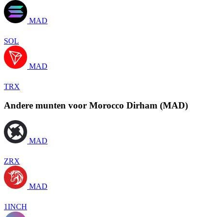
MAD
SOL
MAD
TRX
Andere munten voor Morocco Dirham (MAD)
MAD
ZRX
MAD
1INCH