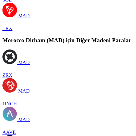
MAD
TRX
Morocco Dirham (MAD) için Diğer Madeni Paralar
MAD
ZRX
MAD
1INCH
MAD
AAVE