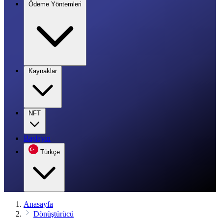
Ödeme Yöntemleri
Kaynaklar
NFT
Başlayın
Türkçe
Anasayfa
Dönüştürücü