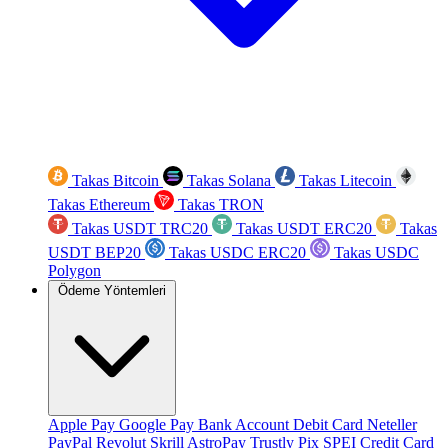
Takas Bitcoin
Takas Solana
Takas Litecoin
Takas Ethereum
Takas TRON
Takas USDT TRC20
Takas USDT ERC20
Takas
USDT BEP20
Takas USDC ERC20
Takas USDC
Polygon
Ödeme Yöntemleri
Apple Pay
Google Pay
Bank Account
Debit Card
Neteller
PayPal
Revolut
Skrill
AstroPay
Trustly
Pix
SPEI
Credit Card