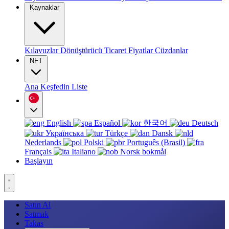
Kaynaklar
Kılavuzlar
Dönüştürücü
Ticaret
Fiyatlar
Cüzdanlar
NFT
Ana
Keşfedin
Liste
English
Español
한국어
Deutsch
Українська
Türkçe
Dansk
Nederlands
Polski
Português (Brasil)
Français
Italiano
Norsk bokmål
Başlayın
Satın Al
Satmak
Takas