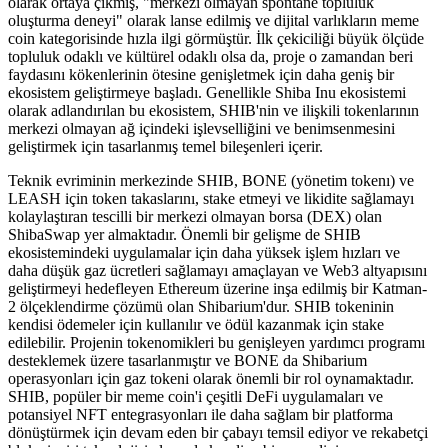
olarak ortaya çıkmış, "merkezi olmayan spontane topluluk
oluşturma deneyi" olarak lanse edilmiş ve dijital varlıkların meme
coin kategorisinde hızla ilgi görmüştür. İlk çekiciliği büyük ölçüde
topluluk odaklı ve kültürel odaklı olsa da, proje o zamandan beri
faydasını kökenlerinin ötesine genişletmek için daha geniş bir
ekosistem geliştirmeye başladı. Genellikle Shiba Inu ekosistemi
olarak adlandırılan bu ekosistem, SHIB'nin ve ilişkili tokenlarının
merkezi olmayan ağ içindeki işlevselliğini ve benimsenmesini
geliştirmek için tasarlanmış temel bileşenleri içerir.
Teknik evriminin merkezinde SHIB, BONE (yönetim tokenı) ve
LEASH için token takaslarını, stake etmeyi ve likidite sağlamayı
kolaylaştıran tescilli bir merkezi olmayan borsa (DEX) olan
ShibaSwap yer almaktadır. Önemli bir gelişme de SHIB
ekosistemindeki uygulamalar için daha yüksek işlem hızları ve
daha düşük gaz ücretleri sağlamayı amaçlayan ve Web3 altyapısını
geliştirmeyi hedefleyen Ethereum üzerine inşa edilmiş bir Katman-
2 ölçeklendirme çözümü olan Shibarium'dur. SHIB tokeninin
kendisi ödemeler için kullanılır ve ödül kazanmak için stake
edilebilir. Projenin tokenomikleri bu genişleyen yardımcı programı
desteklemek üzere tasarlanmıştır ve BONE da Shibarium
operasyonları için gaz tokeni olarak önemli bir rol oynamaktadır.
SHIB, popüler bir meme coin'i çeşitli DeFi uygulamaları ve
potansiyel NFT entegrasyonları ile daha sağlam bir platforma
dönüştürmek için devam eden bir çabayı temsil ediyor ve rekabetçi