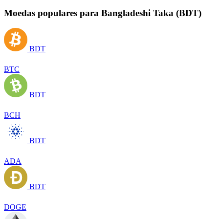
Moedas populares para Bangladeshi Taka (BDT)
BDT
BTC
BDT
BCH
BDT
ADA
BDT
DOGE