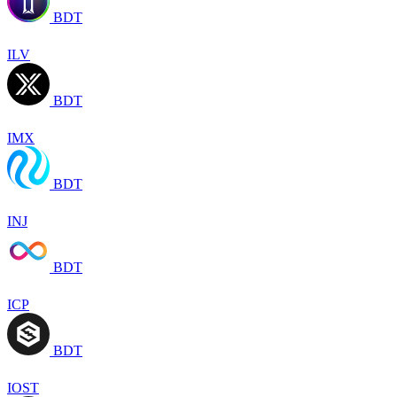
BDT
ILV
BDT
IMX
BDT
INJ
BDT
ICP
BDT
IOST