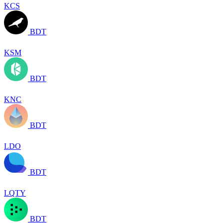
KCS
BDT
KSM
BDT
KNC
BDT
LDO
BDT
LQTY
BDT