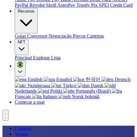
PayPal
Revolut
Skrill
AstroPay
Trustly
Pix
SPEI
Credit Card
Recursos
Guias
Conversor
Negociação
Preços
Carteiras
NFT
Principal
Explorar
Lista
English
Español
한국어
Deutsch
Українська
Türkçe
Dansk
Nederlands
Polski
Português (Brasil)
Français
Italiano
Norsk bokmål
Começar a usar
Comprar
Vender