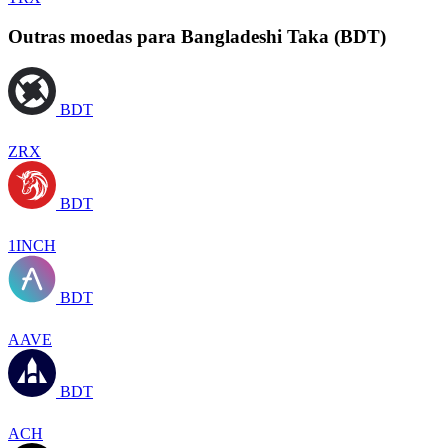
Outras moedas para Bangladeshi Taka (BDT)
BDT
ZRX
BDT
1INCH
BDT
AAVE
BDT
ACH