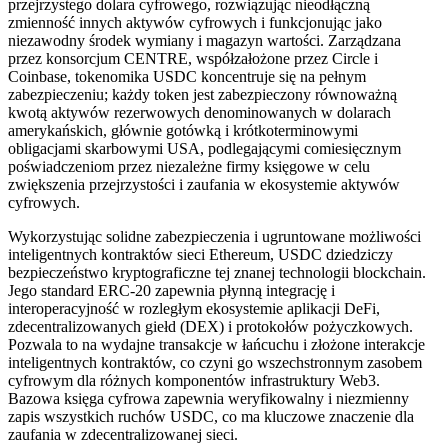
przejrzystego dolara cyfrowego, rozwiązując nieodłączną
zmienność innych aktywów cyfrowych i funkcjonując jako
niezawodny środek wymiany i magazyn wartości. Zarządzana
przez konsorcjum CENTRE, współzałożone przez Circle i
Coinbase, tokenomika USDC koncentruje się na pełnym
zabezpieczeniu; każdy token jest zabezpieczony równoważną
kwotą aktywów rezerwowych denominowanych w dolarach
amerykańskich, głównie gotówką i krótkoterminowymi
obligacjami skarbowymi USA, podlegającymi comiesięcznym
poświadczeniom przez niezależne firmy księgowe w celu
zwiększenia przejrzystości i zaufania w ekosystemie aktywów
cyfrowych.
Wykorzystując solidne zabezpieczenia i ugruntowane możliwości
inteligentnych kontraktów sieci Ethereum, USDC dziedziczy
bezpieczeństwo kryptograficzne tej znanej technologii blockchain.
Jego standard ERC-20 zapewnia płynną integrację i
interoperacyjność w rozległym ekosystemie aplikacji DeFi,
zdecentralizowanych giełd (DEX) i protokołów pożyczkowych.
Pozwala to na wydajne transakcje w łańcuchu i złożone interakcje
inteligentnych kontraktów, co czyni go wszechstronnym zasobem
cyfrowym dla różnych komponentów infrastruktury Web3.
Bazowa księga cyfrowa zapewnia weryfikowalny i niezmienny
zapis wszystkich ruchów USDC, co ma kluczowe znaczenie dla
zaufania w zdecentralizowanej sieci.