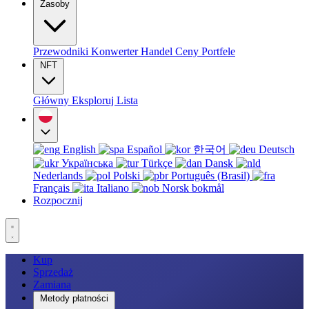
Zasoby
Przewodniki
Konwerter
Handel
Ceny
Portfele
NFT
Główny
Eksploruj
Lista
English
Español
한국어
Deutsch
Українська
Türkçe
Dansk
Nederlands
Polski
Português (Brasil)
Français
Italiano
Norsk bokmål
Rozpocznij
Kup
Sprzedaż
Zamiana
Metody płatności