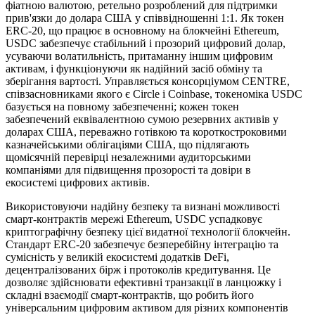
фіатною валютою, ретельно розроблений для підтримки
прив'язки до долара США у співвідношенні 1:1. Як токен
ERC-20, що працює в основному на блокчейні Ethereum,
USDC забезпечує стабільний і прозорий цифровий долар,
усуваючи волатильність, притаманну іншим цифровим
активам, і функціонуючи як надійний засіб обміну та
зберігання вартості. Управляється консорціумом CENTRE,
співзасновниками якого є Circle і Coinbase, токеноміка USDC
базується на повному забезпеченні; кожен токен
забезпечений еквівалентною сумою резервних активів у
доларах США, переважно готівкою та короткостроковими
казначейськими облігаціями США, що підлягають
щомісячній перевірці незалежними аудиторськими
компаніями для підвищення прозорості та довіри в
екосистемі цифрових активів.
Використовуючи надійну безпеку та визнані можливості
смарт-контрактів мережі Ethereum, USDC успадковує
криптографічну безпеку цієї видатної технології блокчейн.
Стандарт ERC-20 забезпечує безперебійну інтеграцію та
сумісність у великій екосистемі додатків DeFi,
децентралізованих бірж і протоколів кредитування. Це
дозволяє здійснювати ефективні транзакції в ланцюжку і
складні взаємодії смарт-контрактів, що робить його
універсальним цифровим активом для різних компонентів