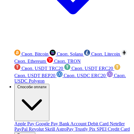
Своп. Bitcoin
Своп. Solana
Своп. Litecoin
Своп. Ethereum
Своп. TRON
Своп. USDT TRC20
Своп. USDT ERC20
Своп. USDT BEP20
Своп. USDC ERC20
Своп.
USDC Polygon
Способи оплати
Apple Pay
Google Pay
Bank Account
Debit Card
Neteller
PayPal
Revolut
Skrill
AstroPay
Trustly
Pix
SPEI
Credit Card