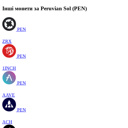
Інші монети за Peruvian Sol (PEN)
PEN
ZRX
PEN
1INCH
PEN
AAVE
PEN
ACH