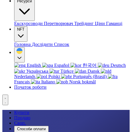
Ресурси
Екскурсоводи
Перетворювач
Трейдинг
Ціни
Гаманці
NFT
Головна
Дослідити
Список
English
Español
한국어
Deutsch
Українська
Türkçe
Dansk
Nederlands
Polski
Português (Brasil)
Français
Italiano
Norsk bokmål
Початок роботи
Купити
Продаю
Своп.
Способи оплати