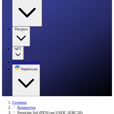
Ресурси
NFT
Початок роботи
Українська
Головна
Конвертер
Peruvian Sol (PEN) на USDC (ERC20)