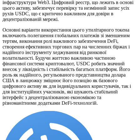
інфраструктури Web3. Цифровий реєстр, що лежить в основі
цього активу, забезпечує перевірку та незмінний запис усіх
рухів USDC, що є критично важливим для довіри в
децентралізованій мережі.
Основні варіанти використання цього утилітарного токена
включають полегшення глобальних платежів зі зменшеним
тертям, виконання ролі важливого забезпечення DeFi,
створення ефективних торгових пар на численних біржах і
надійного інструменту хеджування від ринкової
волатильності. Будучи життєво важливою частиною
фінансової системи криптовалют, USDC робить значний
внесок у ліквідність і стабільність багатьох платформ. Його
роль як надійного, регульованого представництва долара
США в ланцюжку зміцнює його позицію як базового
цифрового активу як для індивідуальних користувачів, так і
для інституційних учасників, які шукають стабільний
інтерфейс з децентралізованою економікою та
різноманітними додатками DeFi-технологій.