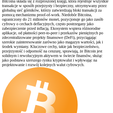
Bitcoina składa się z rozproszonej księgi, która rejestruje wszystkie
transakcje w sposób przejrzysty i bezpieczny, utrzymywany przez
globalną sieć górników, którzy zatwierdzają bloki transakcji za
pomocą mechanizmu proof-of-work. Niedobór Bitcoina,
ograniczony do 21 milionów monet, pozycjonuje go jako zasób
cyfrowy o cechach deflacyjnych, często postrzegany jako
zabezpieczenie przed inflacją. Ekosystem wspiera różnorodne
aplikacje, od płatności peer-to-peer i przekazów pieniężnych po
zdecentralizowane projekty finansowe (DeFi), przyciągając
szerokie zainteresowanie zarówno jako magazyn wartości, jak i
środek wymiany. Kluczowe cechy, takie jak bezpieczeństwo,
przejrzystość i odporność na cenzurę, sprawiają, że Bitcoin jest
solidnym i rewolucyjnym aktywem w świecie finansów, służąc
jako podstawa szerszego rynku kryptowalut i wpływając na
projektowanie i rozwój kolejnych walut cyfrowych.