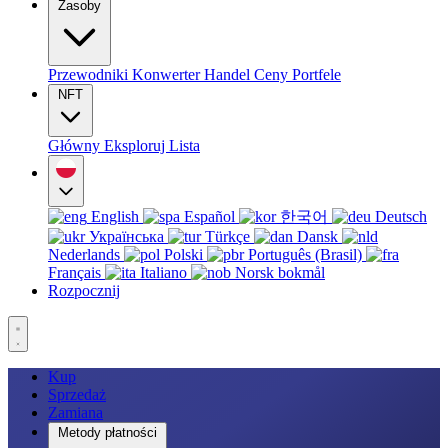
Zasoby
Przewodniki
Konwerter
Handel
Ceny
Portfele
NFT
Główny
Eksploruj
Lista
English
Español
한국어
Deutsch
Українська
Türkçe
Dansk
Nederlands
Polski
Português (Brasil)
Français
Italiano
Norsk bokmål
Rozpocznij
Kup
Sprzedaż
Zamiana
Metody płatności