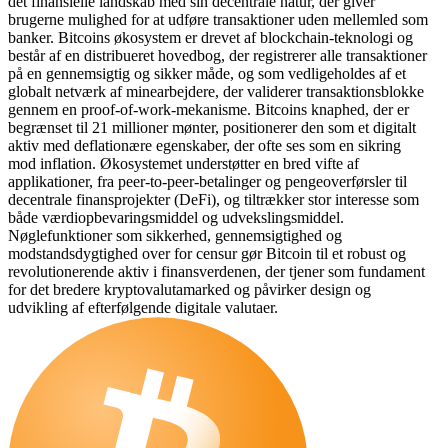
det finansielle landskab med sin decentrale natur, der giver
brugerne mulighed for at udføre transaktioner uden mellemled som
banker. Bitcoins økosystem er drevet af blockchain-teknologi og
består af en distribueret hovedbog, der registrerer alle transaktioner
på en gennemsigtig og sikker måde, og som vedligeholdes af et
globalt netværk af minearbejdere, der validerer transaktionsblokke
gennem en proof-of-work-mekanisme. Bitcoins knaphed, der er
begrænset til 21 millioner mønter, positionerer den som et digitalt
aktiv med deflationære egenskaber, der ofte ses som en sikring
mod inflation. Økosystemet understøtter en bred vifte af
applikationer, fra peer-to-peer-betalinger og pengeoverførsler til
decentrale finansprojekter (DeFi), og tiltrækker stor interesse som
både værdiopbevaringsmiddel og udvekslingsmiddel.
Nøglefunktioner som sikkerhed, gennemsigtighed og
modstandsdygtighed over for censur gør Bitcoin til et robust og
revolutionerende aktiv i finansverdenen, der tjener som fundament
for det bredere kryptovalutamarked og påvirker design og
udvikling af efterfølgende digitale valutaer.