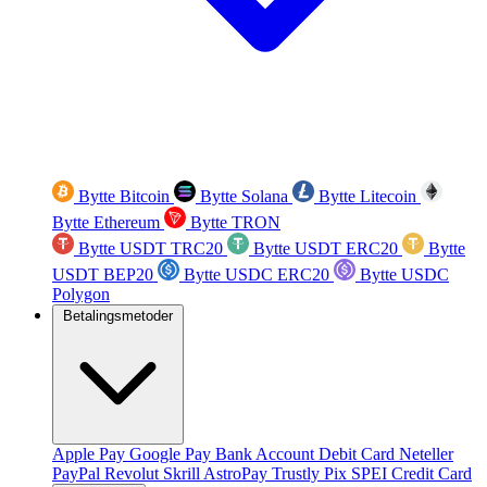
Bytte Bitcoin
Bytte Solana
Bytte Litecoin
Bytte Ethereum
Bytte TRON
Bytte USDT TRC20
Bytte USDT ERC20
Bytte
USDT BEP20
Bytte USDC ERC20
Bytte USDC
Polygon
Betalingsmetoder
Apple Pay
Google Pay
Bank Account
Debit Card
Neteller
PayPal
Revolut
Skrill
AstroPay
Trustly
Pix
SPEI
Credit Card