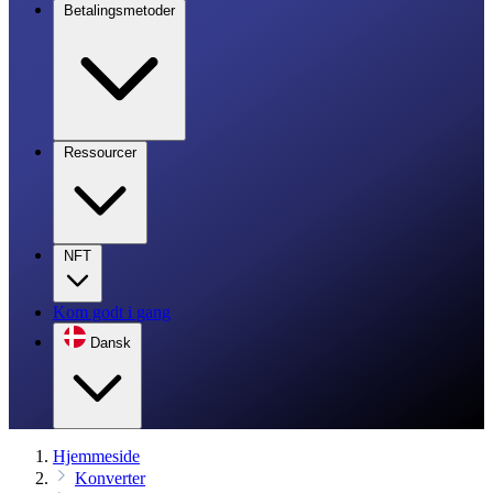
Betalingsmetoder
Ressourcer
NFT
Kom godt i gang
Dansk
Hjemmeside
Konverter