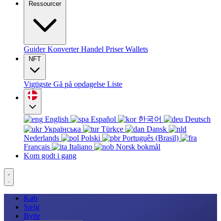
Ressourcer
Guider
Konverter
Handel
Priser
Wallets
NFT
Vigtigste
Gå på opdagelse
Liste
English
Español
한국어
Deutsch
Українська
Türkçe
Dansk
Nederlands
Polski
Português (Brasil)
Français
Italiano
Norsk bokmål
Kom godt i gang
Køb
Sælg
Bytte