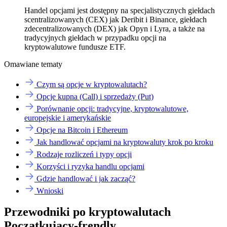
Handel opcjami jest dostępny na specjalistycznych giełdach
scentralizowanych (CEX) jak Deribit i Binance, giełdach
zdecentralizowanych (DEX) jak Opyn i Lyra, a także na
tradycyjnych giełdach w przypadku opcji na
kryptowalutowe fundusze ETF.
Omawiane tematy
Czym są opcje w kryptowalutach?
Opcje kupna (Call) i sprzedaży (Put)
Porównanie opcji: tradycyjne, kryptowalutowe,
europejskie i amerykańskie
Opcje na Bitcoin i Ethereum
Jak handlować opcjami na kryptowaluty krok po kroku
Rodzaje rozliczeń i typy opcji
Korzyści i ryzyka handlu opcjami
Gdzie handlować i jak zacząć?
Wnioski
Przewodniki po kryptowalutach
Początkujący-frendly