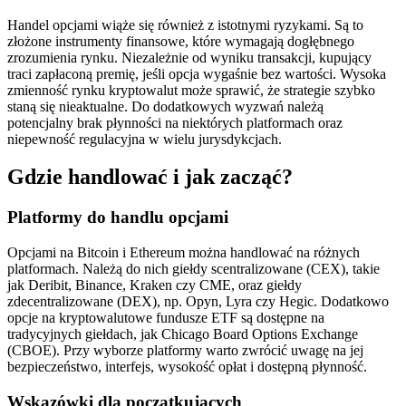
Handel opcjami wiąże się również z istotnymi ryzykami. Są to
złożone instrumenty finansowe, które wymagają dogłębnego
zrozumienia rynku. Niezależnie od wyniku transakcji, kupujący
traci zapłaconą premię, jeśli opcja wygaśnie bez wartości. Wysoka
zmienność rynku kryptowalut może sprawić, że strategie szybko
staną się nieaktualne. Do dodatkowych wyzwań należą
potencjalny brak płynności na niektórych platformach oraz
niepewność regulacyjna w wielu jurysdykcjach.
Gdzie handlować i jak zacząć?
Platformy do handlu opcjami
Opcjami na Bitcoin i Ethereum można handlować na różnych
platformach. Należą do nich giełdy scentralizowane (CEX), takie
jak Deribit, Binance, Kraken czy CME, oraz giełdy
zdecentralizowane (DEX), np. Opyn, Lyra czy Hegic. Dodatkowo
opcje na kryptowalutowe fundusze ETF są dostępne na
tradycyjnych giełdach, jak Chicago Board Options Exchange
(CBOE). Przy wyborze platformy warto zwrócić uwagę na jej
bezpieczeństwo, interfejs, wysokość opłat i dostępną płynność.
Wskazówki dla początkujących