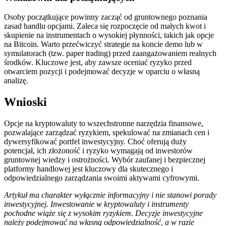
Osoby początkujące powinny zacząć od gruntownego poznania
zasad handlu opcjami. Zaleca się rozpoczęcie od małych kwot i
skupienie na instrumentach o wysokiej płynności, takich jak opcje
na Bitcoin. Warto przećwiczyć strategie na koncie demo lub w
symulatorach (tzw. paper trading) przed zaangażowaniem realnych
środków. Kluczowe jest, aby zawsze oceniać ryzyko przed
otwarciem pozycji i podejmować decyzje w oparciu o własną
analizę.
Wnioski
Opcje na kryptowaluty to wszechstronne narzędzia finansowe,
pozwalające zarządzać ryzykiem, spekulować na zmianach cen i
dywersyfikować portfel inwestycyjny. Choć oferują duży
potencjał, ich złożoność i ryzyko wymagają od inwestorów
gruntownej wiedzy i ostrożności. Wybór zaufanej i bezpiecznej
platformy handlowej jest kluczowy dla skutecznego i
odpowiedzialnego zarządzania swoimi aktywami cyfrowymi.
Artykuł ma charakter wyłącznie informacyjny i nie stanowi porady
inwestycyjnej. Inwestowanie w kryptowaluty i instrumenty
pochodne wiąże się z wysokim ryzykiem. Decyzje inwestycyjne
należy podejmować na własną odpowiedzialność, a w razie