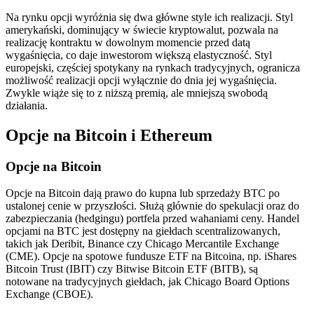
Na rynku opcji wyróżnia się dwa główne style ich realizacji. Styl
amerykański, dominujący w świecie kryptowalut, pozwala na
realizację kontraktu w dowolnym momencie przed datą
wygaśnięcia, co daje inwestorom większą elastyczność. Styl
europejski, częściej spotykany na rynkach tradycyjnych, ogranicza
możliwość realizacji opcji wyłącznie do dnia jej wygaśnięcia.
Zwykle wiąże się to z niższą premią, ale mniejszą swobodą
działania.
Opcje na Bitcoin i Ethereum
Opcje na Bitcoin
Opcje na Bitcoin dają prawo do kupna lub sprzedaży BTC po
ustalonej cenie w przyszłości. Służą głównie do spekulacji oraz do
zabezpieczania (hedgingu) portfela przed wahaniami ceny. Handel
opcjami na BTC jest dostępny na giełdach scentralizowanych,
takich jak Deribit, Binance czy Chicago Mercantile Exchange
(CME). Opcje na spotowe fundusze ETF na Bitcoina, np. iShares
Bitcoin Trust (IBIT) czy Bitwise Bitcoin ETF (BITB), są
notowane na tradycyjnych giełdach, jak Chicago Board Options
Exchange (CBOE).