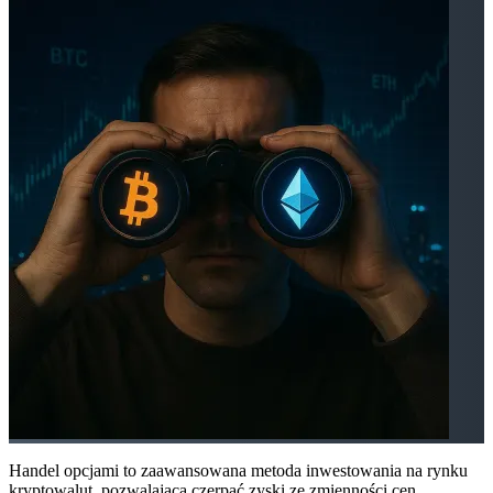
Handel opcjami to zaawansowana metoda inwestowania na rynku
kryptowalut, pozwalająca czerpać zyski ze zmienności cen