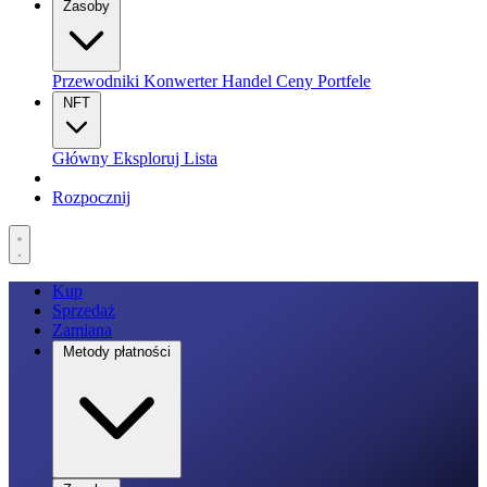
Zasoby
Przewodniki
Konwerter
Handel
Ceny
Portfele
NFT
Główny
Eksploruj
Lista
Rozpocznij
Kup
Sprzedaż
Zamiana
Metody płatności