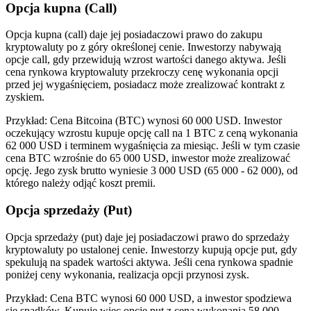
Opcja kupna (Call)
Opcja kupna (call) daje jej posiadaczowi prawo do zakupu
kryptowaluty po z góry określonej cenie. Inwestorzy nabywają
opcje call, gdy przewidują wzrost wartości danego aktywa. Jeśli
cena rynkowa kryptowaluty przekroczy cenę wykonania opcji
przed jej wygaśnięciem, posiadacz może zrealizować kontrakt z
zyskiem.
Przykład: Cena Bitcoina (BTC) wynosi 60 000 USD. Inwestor
oczekujący wzrostu kupuje opcję call na 1 BTC z ceną wykonania
62 000 USD i terminem wygaśnięcia za miesiąc. Jeśli w tym czasie
cena BTC wzrośnie do 65 000 USD, inwestor może zrealizować
opcję. Jego zysk brutto wyniesie 3 000 USD (65 000 - 62 000), od
którego należy odjąć koszt premii.
Opcja sprzedaży (Put)
Opcja sprzedaży (put) daje jej posiadaczowi prawo do sprzedaży
kryptowaluty po ustalonej cenie. Inwestorzy kupują opcje put, gdy
spekulują na spadek wartości aktywa. Jeśli cena rynkowa spadnie
poniżej ceny wykonania, realizacja opcji przynosi zysk.
Przykład: Cena BTC wynosi 60 000 USD, a inwestor spodziewa
się spadków. Kupuje więc opcję put z ceną wykonania 58 000