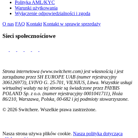
Polityka AML/KYC
Warunki użytkowania
Wyłączenie odpowiedzialności i zgoda
O nas
FAQ
Kontakt
Kontakt w sprawie sprzedaży
Sieci społecznościowe
Strona internetowa (www.switchere.com) jest własnością i jest
zarządzana przez SH EUROPE UAB (numer rejestracyjny
306126973), LVIVO G. 25-701, VILNIUS, Litwa. Wszystkie usługi
wirtualnej waluty na tej stronie są świadczone przez PAYBIS
POLAND Sp. z o.o. (numer rejestracyjny 0001041711), Hoża
86/210, Warszawa, Polska, 00-682 i jej podmioty stowarzyszone.
© 2026 Switchere. Wszelkie prawa zastrzeżone.
Nasza strona używa plików cookie.
Nasza polityka dotycząca