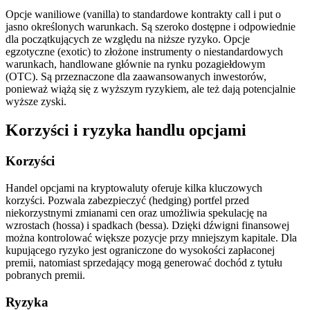
Opcje waniliowe (vanilla) to standardowe kontrakty call i put o
jasno określonych warunkach. Są szeroko dostępne i odpowiednie
dla początkujących ze względu na niższe ryzyko. Opcje
egzotyczne (exotic) to złożone instrumenty o niestandardowych
warunkach, handlowane głównie na rynku pozagiełdowym
(OTC). Są przeznaczone dla zaawansowanych inwestorów,
ponieważ wiążą się z wyższym ryzykiem, ale też dają potencjalnie
wyższe zyski.
Korzyści i ryzyka handlu opcjami
Korzyści
Handel opcjami na kryptowaluty oferuje kilka kluczowych
korzyści. Pozwala zabezpieczyć (hedging) portfel przed
niekorzystnymi zmianami cen oraz umożliwia spekulację na
wzrostach (hossa) i spadkach (bessa). Dzięki dźwigni finansowej
można kontrolować większe pozycje przy mniejszym kapitale. Dla
kupującego ryzyko jest ograniczone do wysokości zapłaconej
premii, natomiast sprzedający mogą generować dochód z tytułu
pobranych premii.
Ryzyka