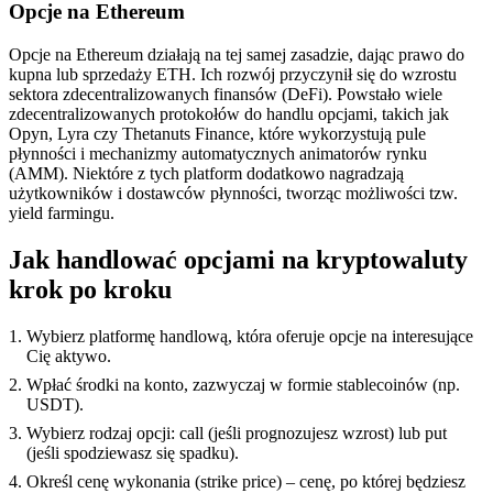
Opcje na Ethereum
Opcje na Ethereum działają na tej samej zasadzie, dając prawo do
kupna lub sprzedaży ETH. Ich rozwój przyczynił się do wzrostu
sektora zdecentralizowanych finansów (DeFi). Powstało wiele
zdecentralizowanych protokołów do handlu opcjami, takich jak
Opyn, Lyra czy Thetanuts Finance, które wykorzystują pule
płynności i mechanizmy automatycznych animatorów rynku
(AMM). Niektóre z tych platform dodatkowo nagradzają
użytkowników i dostawców płynności, tworząc możliwości tzw.
yield farmingu.
Jak handlować opcjami na kryptowaluty
krok po kroku
Wybierz platformę handlową, która oferuje opcje na interesujące
Cię aktywo.
Wpłać środki na konto, zazwyczaj w formie stablecoinów (np.
USDT).
Wybierz rodzaj opcji: call (jeśli prognozujesz wzrost) lub put
(jeśli spodziewasz się spadku).
Określ cenę wykonania (strike price) – cenę, po której będziesz