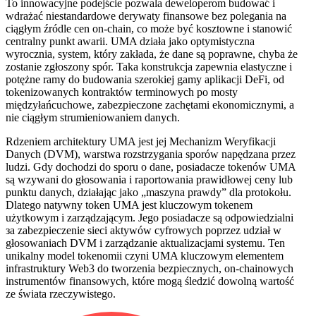
To innowacyjne podejście pozwala deweloperom budować i
wdrażać niestandardowe derywaty finansowe bez polegania na
ciągłym źródle cen on-chain, co może być kosztowne i stanowić
centralny punkt awarii. UMA działa jako optymistyczna
wyrocznia, system, który zakłada, że dane są poprawne, chyba że
zostanie zgłoszony spór. Taka konstrukcja zapewnia elastyczne i
potężne ramy do budowania szerokiej gamy aplikacji DeFi, od
tokenizowanych kontraktów terminowych po mosty
międzyłańcuchowe, zabezpieczone zachętami ekonomicznymi, a
nie ciągłym strumieniowaniem danych.
Rdzeniem architektury UMA jest jej Mechanizm Weryfikacji
Danych (DVM), warstwa rozstrzygania sporów napędzana przez
ludzi. Gdy dochodzi do sporu o dane, posiadacze tokenów UMA
są wzywani do głosowania i raportowania prawidłowej ceny lub
punktu danych, działając jako „maszyna prawdy” dla protokołu.
Dlatego natywny token UMA jest kluczowym tokenem
użytkowym i zarządzającym. Jego posiadacze są odpowiedzialni
за zabezpieczenie sieci aktywów cyfrowych poprzez udział w
głosowaniach DVM i zarządzanie aktualizacjami systemu. Ten
unikalny model tokenomii czyni UMA kluczowym elementem
infrastruktury Web3 do tworzenia bezpiecznych, on-chainowych
instrumentów finansowych, które mogą śledzić dowolną wartość
ze świata rzeczywistego.