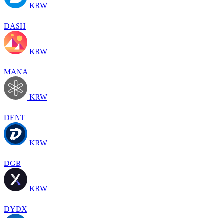
KRW
DASH
KRW
MANA
KRW
DENT
KRW
DGB
KRW
DYDX