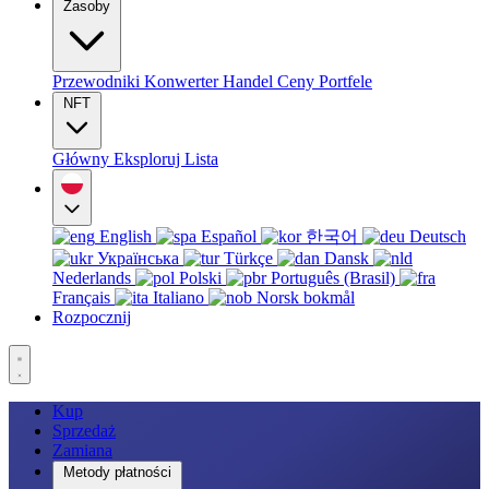
Zasoby
Przewodniki
Konwerter
Handel
Ceny
Portfele
NFT
Główny
Eksploruj
Lista
English
Español
한국어
Deutsch
Українська
Türkçe
Dansk
Nederlands
Polski
Português (Brasil)
Français
Italiano
Norsk bokmål
Rozpocznij
Kup
Sprzedaż
Zamiana
Metody płatności