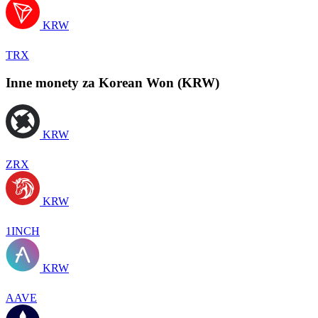
KRW
TRX
Inne monety za Korean Won (KRW)
KRW
ZRX
KRW
1INCH
KRW
AAVE