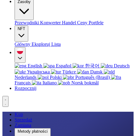
Zasoby
Przewodniki
Konwerter
Handel
Ceny
Portfele
NFT
Główny
Eksploruj
Lista
English
Español
한국어
Deutsch
Українська
Türkçe
Dansk
Nederlands
Polski
Português (Brasil)
Français
Italiano
Norsk bokmål
Rozpocznij
Kup
Sprzedaż
Zamiana
Metody płatności