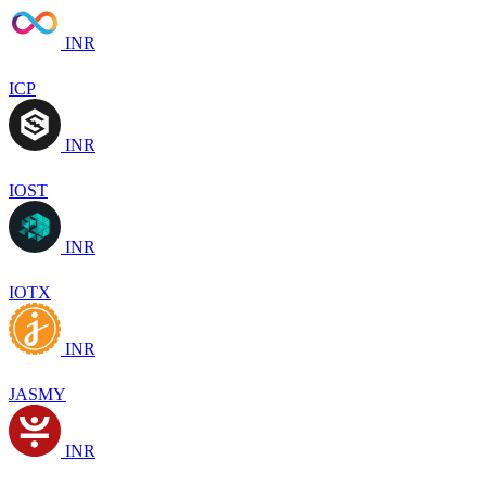
INR
ICP
INR
IOST
INR
IOTX
INR
JASMY
INR