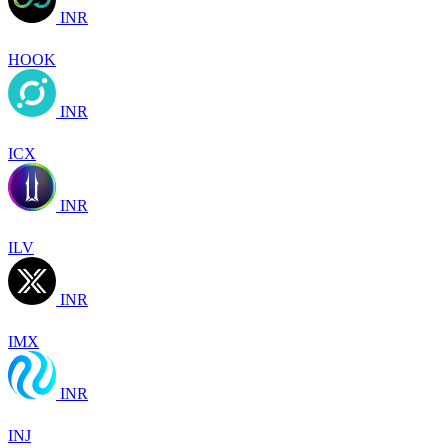
INR
HOOK
INR
ICX
INR
ILV
INR
IMX
INR
INJ