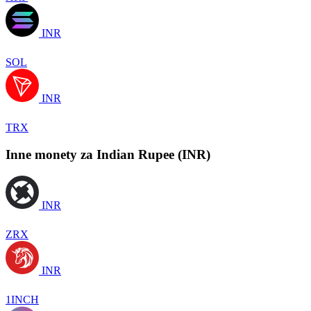
INR
SOL
INR
TRX
Inne monety za Indian Rupee (INR)
INR
ZRX
INR
1INCH