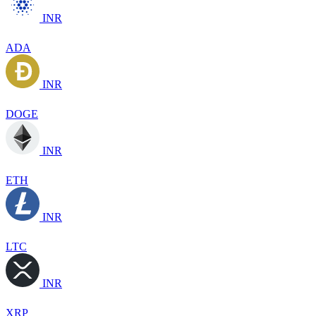
INR
ADA
INR
DOGE
INR
ETH
INR
LTC
INR
XRP