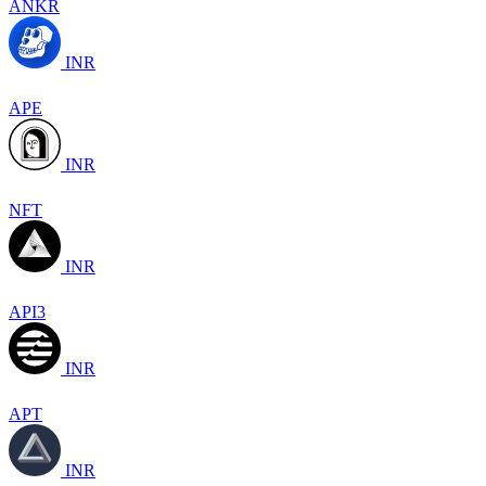
ANKR
INR
APE
INR
NFT
INR
API3
INR
APT
INR