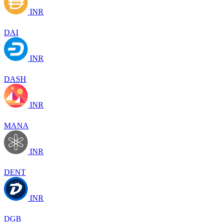
INR
DAI
INR
DASH
INR
MANA
INR
DENT
INR
DGB