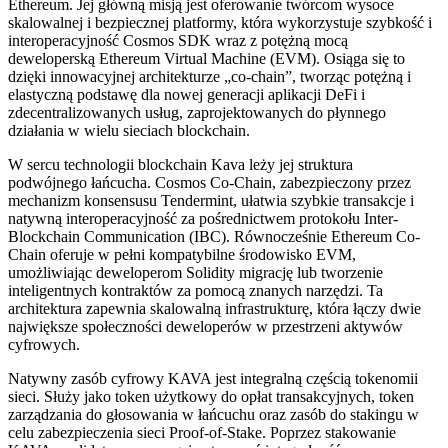
Ethereum. Jej główną misją jest oferowanie twórcom wysoce
skalowalnej i bezpiecznej platformy, która wykorzystuje szybkość i
interoperacyjność Cosmos SDK wraz z potężną mocą
deweloperską Ethereum Virtual Machine (EVM). Osiąga się to
dzięki innowacyjnej architekturze „co-chain”, tworząc potężną i
elastyczną podstawę dla nowej generacji aplikacji DeFi i
zdecentralizowanych usług, zaprojektowanych do płynnego
działania w wielu sieciach blockchain.
W sercu technologii blockchain Kava leży jej struktura
podwójnego łańcucha. Cosmos Co-Chain, zabezpieczony przez
mechanizm konsensusu Tendermint, ułatwia szybkie transakcje i
natywną interoperacyjność za pośrednictwem protokołu Inter-
Blockchain Communication (IBC). Równocześnie Ethereum Co-
Chain oferuje w pełni kompatybilne środowisko EVM,
umożliwiając deweloperom Solidity migrację lub tworzenie
inteligentnych kontraktów za pomocą znanych narzędzi. Ta
architektura zapewnia skalowalną infrastrukturę, która łączy dwie
największe społeczności deweloperów w przestrzeni aktywów
cyfrowych.
Natywny zasób cyfrowy KAVA jest integralną częścią tokenomii
sieci. Służy jako token użytkowy do opłat transakcyjnych, token
zarządzania do głosowania w łańcuchu oraz zasób do stakingu w
celu zabezpieczenia sieci Proof-of-Stake. Poprzez stakowanie