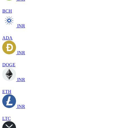
BCH
INR
ADA
INR
DOGE
INR
ETH
INR
LTC