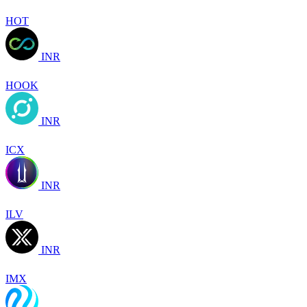
HOT
INR
HOOK
INR
ICX
INR
ILV
INR
IMX