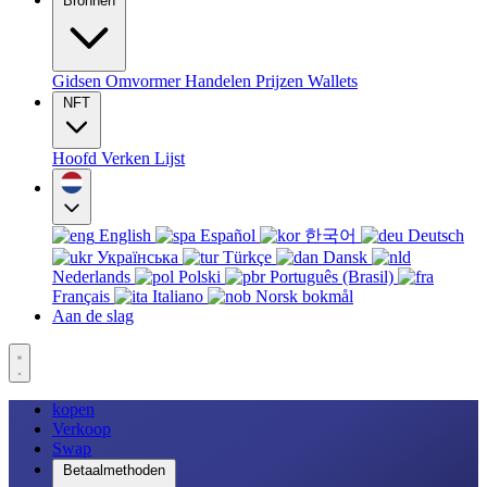
Bronnen
Gidsen
Omvormer
Handelen
Prijzen
Wallets
NFT
Hoofd
Verken
Lijst
English
Español
한국어
Deutsch
Українська
Türkçe
Dansk
Nederlands
Polski
Português (Brasil)
Français
Italiano
Norsk bokmål
Aan de slag
kopen
Verkoop
Swap
Betaalmethoden