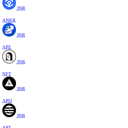
INR
ANKR
INR
APE
INR
NFT
INR
API3
INR
APT