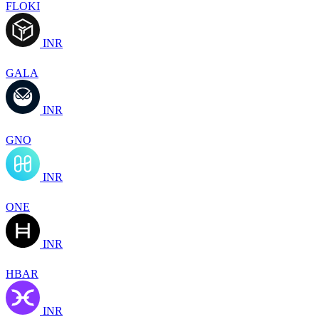
FLOKI
INR
GALA
INR
GNO
INR
ONE
INR
HBAR
INR