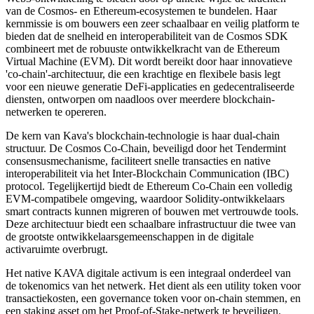
van de Cosmos- en Ethereum-ecosystemen te bundelen. Haar
kernmissie is om bouwers een zeer schaalbaar en veilig platform te
bieden dat de snelheid en interoperabiliteit van de Cosmos SDK
combineert met de robuuste ontwikkelkracht van de Ethereum
Virtual Machine (EVM). Dit wordt bereikt door haar innovatieve
'co-chain'-architectuur, die een krachtige en flexibele basis legt
voor een nieuwe generatie DeFi-applicaties en gedecentraliseerde
diensten, ontworpen om naadloos over meerdere blockchain-
netwerken te opereren.
De kern van Kava's blockchain-technologie is haar dual-chain
structuur. De Cosmos Co-Chain, beveiligd door het Tendermint
consensusmechanisme, faciliteert snelle transacties en native
interoperabiliteit via het Inter-Blockchain Communication (IBC)
protocol. Tegelijkertijd biedt de Ethereum Co-Chain een volledig
EVM-compatibele omgeving, waardoor Solidity-ontwikkelaars
smart contracts kunnen migreren of bouwen met vertrouwde tools.
Deze architectuur biedt een schaalbare infrastructuur die twee van
de grootste ontwikkelaarsgemeenschappen in de digitale
activaruimte overbrugt.
Het native KAVA digitale activum is een integraal onderdeel van
de tokenomics van het netwerk. Het dient als een utility token voor
transactiekosten, een governance token voor on-chain stemmen, en
een staking asset om het Proof-of-Stake-netwerk te beveiligen.