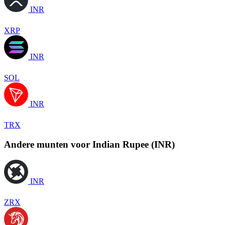
INR
XRP
INR
SOL
INR
TRX
Andere munten voor Indian Rupee (INR)
INR
ZRX