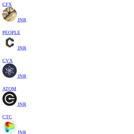
CFX
INR
PEOPLE
INR
CVX
INR
ATOM
INR
CTC
INR