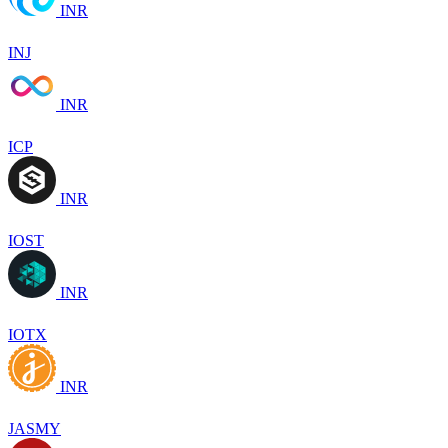
INR
INJ
INR
ICP
INR
IOST
INR
IOTX
INR
JASMY