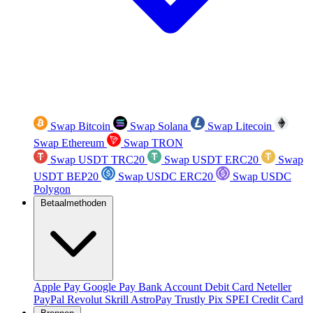
Swap Bitcoin
Swap Solana
Swap Litecoin
Swap Ethereum
Swap TRON
Swap USDT TRC20
Swap USDT ERC20
Swap
USDT BEP20
Swap USDC ERC20
Swap USDC
Polygon
Betaalmethoden
Apple Pay
Google Pay
Bank Account
Debit Card
Neteller
PayPal
Revolut
Skrill
AstroPay
Trustly
Pix
SPEI
Credit Card