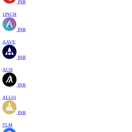
INR
1INCH
INR
AAVE
INR
ACH
INR
ALGO
INR
TLM