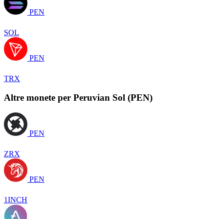
PEN
SOL
PEN
TRX
Altre monete per Peruvian Sol (PEN)
PEN
ZRX
PEN
1INCH