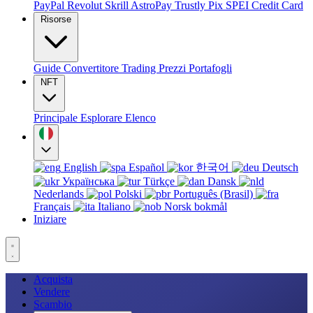
PayPal
Revolut
Skrill
AstroPay
Trustly
Pix
SPEI
Credit Card
Risorse
Guide
Convertitore
Trading
Prezzi
Portafogli
NFT
Principale
Esplorare
Elenco
English
Español
한국어
Deutsch
Українська
Türkçe
Dansk
Nederlands
Polski
Português (Brasil)
Français
Italiano
Norsk bokmål
Iniziare
Acquista
Vendere
Scambio