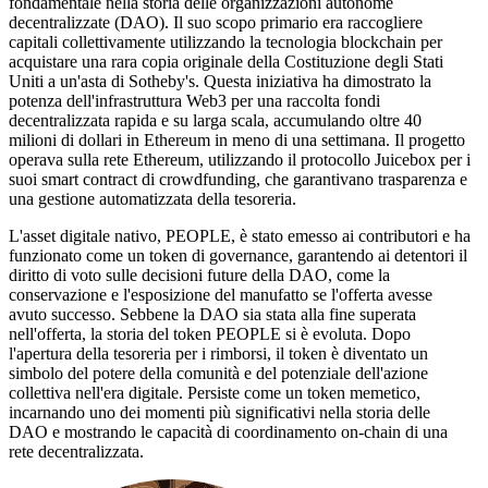
fondamentale nella storia delle organizzazioni autonome
decentralizzate (DAO). Il suo scopo primario era raccogliere
capitali collettivamente utilizzando la tecnologia blockchain per
acquistare una rara copia originale della Costituzione degli Stati
Uniti a un'asta di Sotheby's. Questa iniziativa ha dimostrato la
potenza dell'infrastruttura Web3 per una raccolta fondi
decentralizzata rapida e su larga scala, accumulando oltre 40
milioni di dollari in Ethereum in meno di una settimana. Il progetto
operava sulla rete Ethereum, utilizzando il protocollo Juicebox per i
suoi smart contract di crowdfunding, che garantivano trasparenza e
una gestione automatizzata della tesoreria.
L'asset digitale nativo, PEOPLE, è stato emesso ai contributori e ha
funzionato come un token di governance, garantendo ai detentori il
diritto di voto sulle decisioni future della DAO, come la
conservazione e l'esposizione del manufatto se l'offerta avesse
avuto successo. Sebbene la DAO sia stata alla fine superata
nell'offerta, la storia del token PEOPLE si è evoluta. Dopo
l'apertura della tesoreria per i rimborsi, il token è diventato un
simbolo del potere della comunità e del potenziale dell'azione
collettiva nell'era digitale. Persiste come un token memetico,
incarnando uno dei momenti più significativi nella storia delle
DAO e mostrando le capacità di coordinamento on-chain di una
rete decentralizzata.