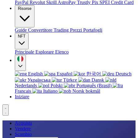
PayPal
Revolut
Skrill
AstroPay
Trustly
Pix
SPEI
Credit Card
Risorse
Guide
Convertitore
Trading
Prezzi
Portafogli
NFT
Principale
Esplorare
Elenco
English
Español
한국어
Deutsch
Українська
Türkçe
Dansk
Nederlands
Polski
Português (Brasil)
Français
Italiano
Norsk bokmål
Iniziare
Acquista
Vendere
Scambio