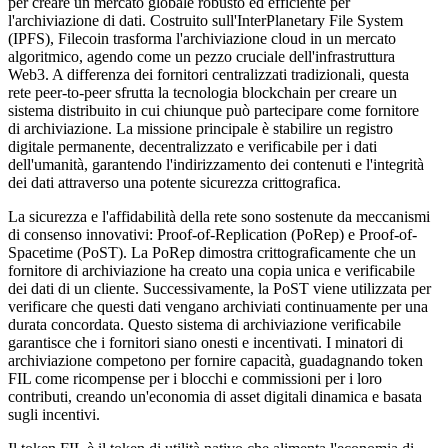
per creare un mercato globale robusto ed efficiente per
l'archiviazione di dati. Costruito sull'InterPlanetary File System
(IPFS), Filecoin trasforma l'archiviazione cloud in un mercato
algoritmico, agendo come un pezzo cruciale dell'infrastruttura
Web3. A differenza dei fornitori centralizzati tradizionali, questa
rete peer-to-peer sfrutta la tecnologia blockchain per creare un
sistema distribuito in cui chiunque può partecipare come fornitore
di archiviazione. La missione principale è stabilire un registro
digitale permanente, decentralizzato e verificabile per i dati
dell'umanità, garantendo l'indirizzamento dei contenuti e l'integrità
dei dati attraverso una potente sicurezza crittografica.
La sicurezza e l'affidabilità della rete sono sostenute da meccanismi
di consenso innovativi: Proof-of-Replication (PoRep) e Proof-of-
Spacetime (PoST). La PoRep dimostra crittograficamente che un
fornitore di archiviazione ha creato una copia unica e verificabile
dei dati di un cliente. Successivamente, la PoST viene utilizzata per
verificare che questi dati vengano archiviati continuamente per una
durata concordata. Questo sistema di archiviazione verificabile
garantisce che i fornitori siano onesti e incentivati. I minatori di
archiviazione competono per fornire capacità, guadagnando token
FIL come ricompense per i blocchi e commissioni per i loro
contributi, creando un'economia di asset digitali dinamica e basata
sugli incentivi.