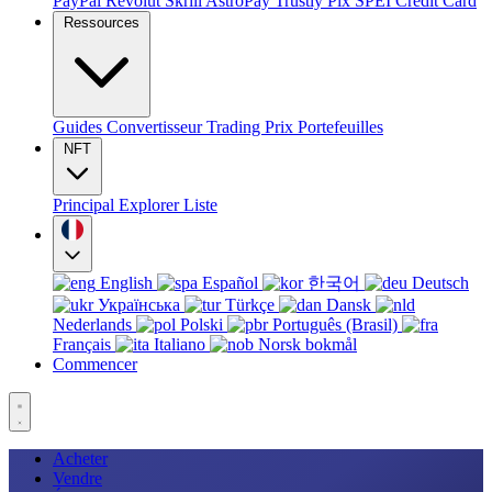
PayPal
Revolut
Skrill
AstroPay
Trustly
Pix
SPEI
Credit Card
Ressources
Guides
Convertisseur
Trading
Prix
Portefeuilles
NFT
Principal
Explorer
Liste
English
Español
한국어
Deutsch
Українська
Türkçe
Dansk
Nederlands
Polski
Português (Brasil)
Français
Italiano
Norsk bokmål
Commencer
Acheter
Vendre