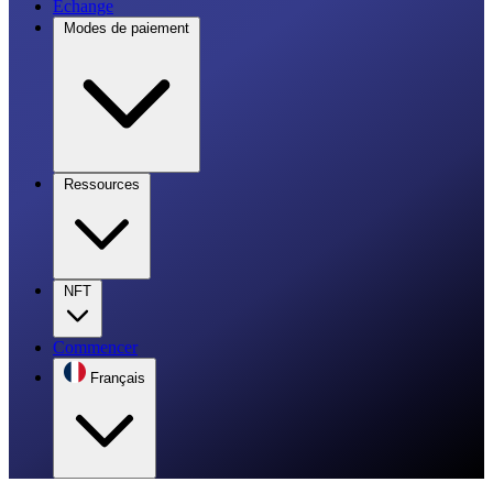
Échange
Modes de paiement
Ressources
NFT
Commencer
Français