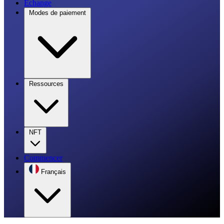
Échange
Modes de paiement
Ressources
NFT
Commencer
Français