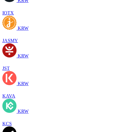
KRW
IOTX
KRW
JASMY
KRW
JST
KRW
KAVA
KRW
KCS