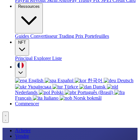
PayPal
Revolut
Skrill
AstroPay
Trustly
Pix
SPEI
Credit Card
Ressources
Guides
Convertisseur
Trading
Prix
Portefeuilles
NFT
Principal
Explorer
Liste
English
Español
한국어
Deutsch
Українська
Türkçe
Dansk
Nederlands
Polski
Português (Brasil)
Français
Italiano
Norsk bokmål
Commencer
Acheter
Vendre