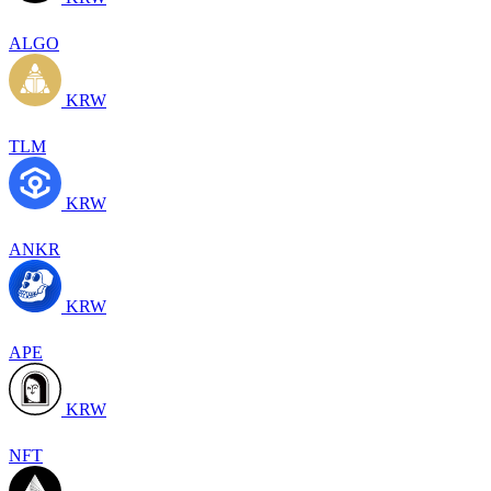
ALGO
KRW
TLM
KRW
ANKR
KRW
APE
KRW
NFT