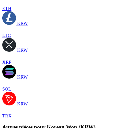
ETH
KRW
LTC
KRW
XRP
KRW
SOL
KRW
TRX
Autres pièces pour Korean Won (KRW)