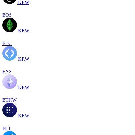
KRW
EOS
KRW
ETC
KRW
ENS
KRW
ETHW
KRW
FET