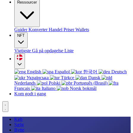
Ressourcer
Guider
Konverter
Handel
Priser
Wallets
NFT
Vigtigste
Gå på opdagelse
Liste
English
Español
한국어
Deutsch
Українська
Türkçe
Dansk
Nederlands
Polski
Português (Brasil)
Français
Italiano
Norsk bokmål
Kom godt i gang
Køb
Sælg
Bytte