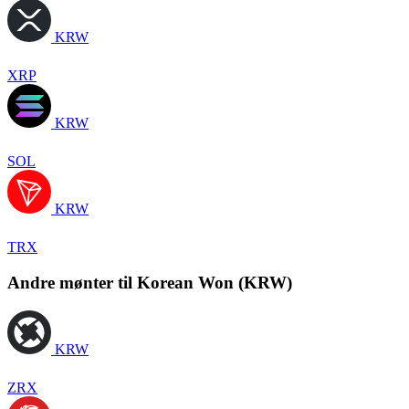
KRW
XRP
KRW
SOL
KRW
TRX
Andre mønter til Korean Won (KRW)
KRW
ZRX