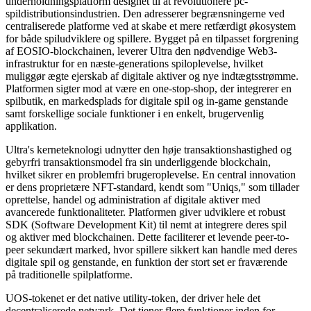
underholdningsplatform designet til at revolutionere pc-
spildistributionsindustrien. Den adresserer begrænsningerne ved
centraliserede platforme ved at skabe et mere retfærdigt økosystem
for både spiludviklere og spillere. Bygget på en tilpasset forgrening
af EOSIO-blockchainen, leverer Ultra den nødvendige Web3-
infrastruktur for en næste-generations spiloplevelse, hvilket
muliggør ægte ejerskab af digitale aktiver og nye indtægtsstrømme.
Platformen sigter mod at være en one-stop-shop, der integrerer en
spilbutik, en markedsplads for digitale spil og in-game genstande
samt forskellige sociale funktioner i en enkelt, brugervenlig
applikation.
Ultra's kerneteknologi udnytter den høje transaktionshastighed og
gebyrfri transaktionsmodel fra sin underliggende blockchain,
hvilket sikrer en problemfri brugeroplevelse. En central innovation
er dens proprietære NFT-standard, kendt som "Uniqs," som tillader
oprettelse, handel og administration af digitale aktiver med
avancerede funktionaliteter. Platformen giver udviklere et robust
SDK (Software Development Kit) til nemt at integrere deres spil
og aktiver med blockchainen. Dette faciliterer et levende peer-to-
peer sekundært marked, hvor spillere sikkert kan handle med deres
digitale spil og genstande, en funktion der stort set er fraværende
på traditionelle spilplatforme.
UOS-tokenet er det native utility-token, der driver hele det
decentraliserede netværk. Det tjener flere funktioner inden for