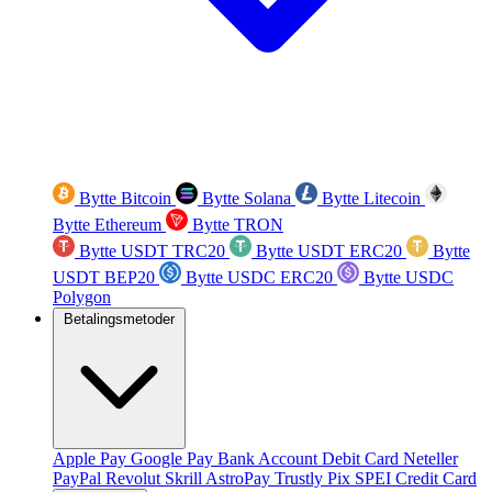
Bytte Bitcoin
Bytte Solana
Bytte Litecoin
Bytte Ethereum
Bytte TRON
Bytte USDT TRC20
Bytte USDT ERC20
Bytte
USDT BEP20
Bytte USDC ERC20
Bytte USDC
Polygon
Betalingsmetoder
Apple Pay
Google Pay
Bank Account
Debit Card
Neteller
PayPal
Revolut
Skrill
AstroPay
Trustly
Pix
SPEI
Credit Card