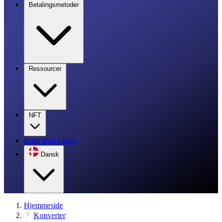
Betalingsmetoder
Ressourcer
NFT
Kom godt i gang
Dansk
Hjemmeside
Konverter