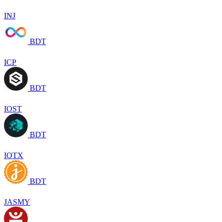
INJ
BDT
ICP
BDT
IOST
BDT
IOTX
BDT
JASMY