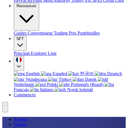
PayPal
Revolut
Skrill
AstroPay
Trustly
Pix
SPEI
Credit Card
Ressources
Guides
Convertisseur
Trading
Prix
Portefeuilles
NFT
Principal
Explorer
Liste
English
Español
한국어
Deutsch
Українська
Türkçe
Dansk
Nederlands
Polski
Português (Brasil)
Français
Italiano
Norsk bokmål
Commencer
Acheter
Vendre