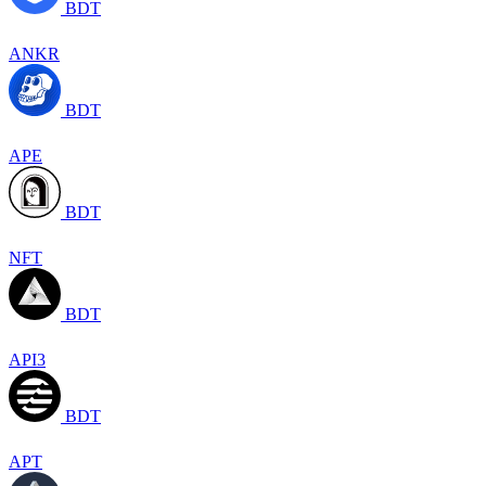
BDT
ANKR
BDT
APE
BDT
NFT
BDT
API3
BDT
APT