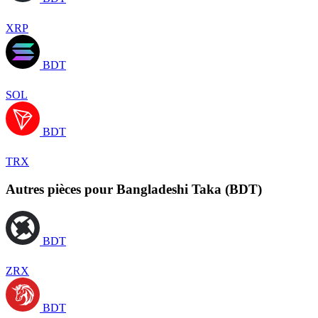
XRP
BDT
SOL
BDT
TRX
Autres pièces pour Bangladeshi Taka (BDT)
BDT
ZRX
BDT