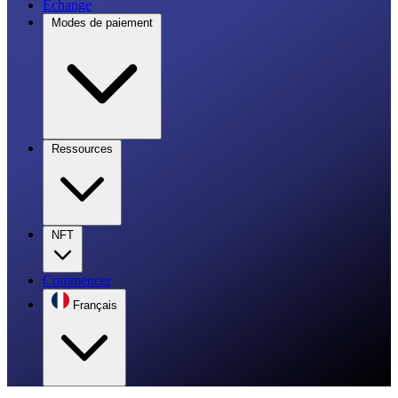
Échange
Modes de paiement
Ressources
NFT
Commencer
Français