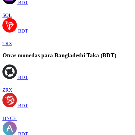
BDT
SOL
BDT
TRX
Otras monedas para Bangladeshi Taka (BDT)
BDT
ZRX
BDT
1INCH
BDT