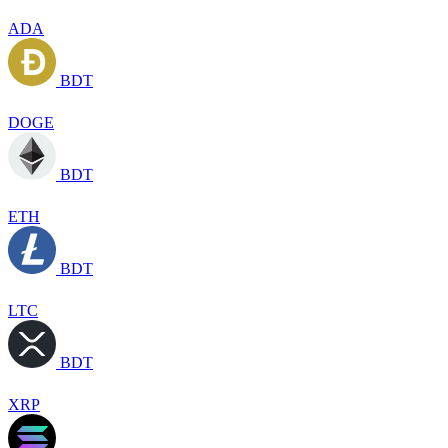
ADA
BDT
DOGE
BDT
ETH
BDT
LTC
BDT
XRP