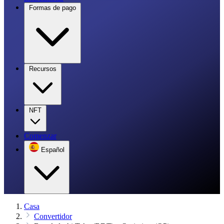
Formas de pago
Recursos
NFT
Comenzar
Español
Casa
Convertidor