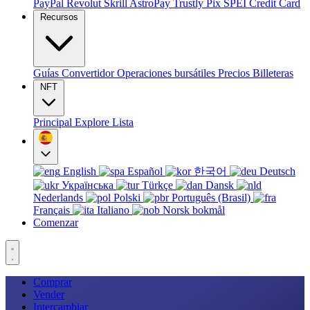
PayPal
Revolut
Skrill
AstroPay
Trustly
Pix
SPEI
Credit Card
Recursos
Guías
Convertidor
Operaciones bursátiles
Precios
Billeteras
NFT
Principal
Explore
Lista
English
Español
한국어
Deutsch
Українська
Türkçe
Dansk
Nederlands
Polski
Português (Brasil)
Français
Italiano
Norsk bokmål
Comenzar
Comprar
Vender
Intercambiar