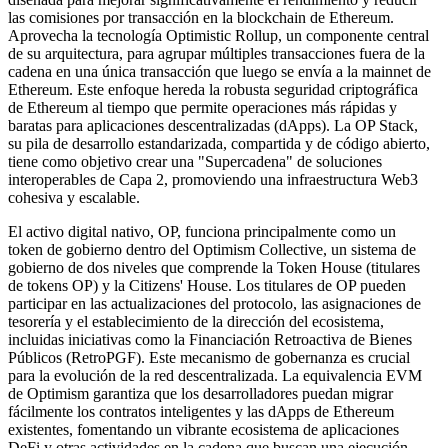
las comisiones por transacción en la blockchain de Ethereum.
Aprovecha la tecnología Optimistic Rollup, un componente central
de su arquitectura, para agrupar múltiples transacciones fuera de la
cadena en una única transacción que luego se envía a la mainnet de
Ethereum. Este enfoque hereda la robusta seguridad criptográfica
de Ethereum al tiempo que permite operaciones más rápidas y
baratas para aplicaciones descentralizadas (dApps). La OP Stack,
su pila de desarrollo estandarizada, compartida y de código abierto,
tiene como objetivo crear una "Supercadena" de soluciones
interoperables de Capa 2, promoviendo una infraestructura Web3
cohesiva y escalable.
El activo digital nativo, OP, funciona principalmente como un
token de gobierno dentro del Optimism Collective, un sistema de
gobierno de dos niveles que comprende la Token House (titulares
de tokens OP) y la Citizens' House. Los titulares de OP pueden
participar en las actualizaciones del protocolo, las asignaciones de
tesorería y el establecimiento de la dirección del ecosistema,
incluidas iniciativas como la Financiación Retroactiva de Bienes
Públicos (RetroPGF). Este mecanismo de gobernanza es crucial
para la evolución de la red descentralizada. La equivalencia EVM
de Optimism garantiza que los desarrolladores puedan migrar
fácilmente los contratos inteligentes y las dApps de Ethereum
existentes, fomentando un vibrante ecosistema de aplicaciones
DeFi y otras actividades en la cadena que buscan una ejecución