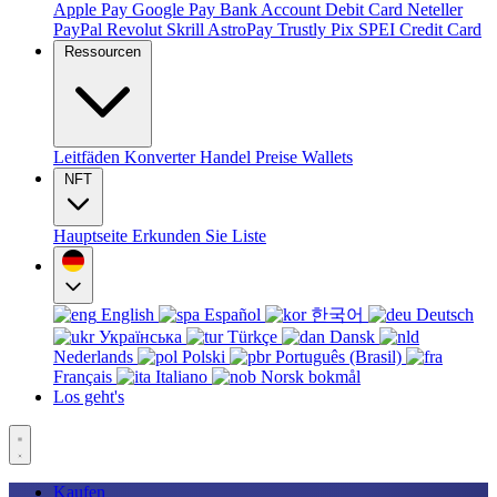
Apple Pay
Google Pay
Bank Account
Debit Card
Neteller
PayPal
Revolut
Skrill
AstroPay
Trustly
Pix
SPEI
Credit Card
Ressourcen
Leitfäden
Konverter
Handel
Preise
Wallets
NFT
Hauptseite
Erkunden Sie
Liste
English
Español
한국어
Deutsch
Українська
Türkçe
Dansk
Nederlands
Polski
Português (Brasil)
Français
Italiano
Norsk bokmål
Los geht's
Kaufen