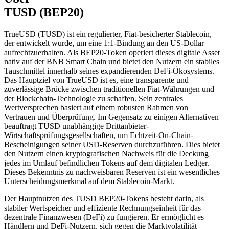
TUSD (BEP20)
TrueUSD (TUSD) ist ein regulierter, Fiat-besicherter Stablecoin,
der entwickelt wurde, um eine 1:1-Bindung an den US-Dollar
aufrechtzuerhalten. Als BEP20-Token operiert dieses digitale Asset
nativ auf der BNB Smart Chain und bietet den Nutzern ein stabiles
Tauschmittel innerhalb seines expandierenden DeFi-Ökosystems.
Das Hauptziel von TrueUSD ist es, eine transparente und
zuverlässige Brücke zwischen traditionellen Fiat-Währungen und
der Blockchain-Technologie zu schaffen. Sein zentrales
Wertversprechen basiert auf einem robusten Rahmen von
Vertrauen und Überprüfung. Im Gegensatz zu einigen Alternativen
beauftragt TUSD unabhängige Drittanbieter-
Wirtschaftsprüfungsgesellschaften, um Echtzeit-On-Chain-
Bescheinigungen seiner USD-Reserven durchzuführen. Dies bietet
den Nutzern einen kryptografischen Nachweis für die Deckung
jedes im Umlauf befindlichen Tokens auf dem digitalen Ledger.
Dieses Bekenntnis zu nachweisbaren Reserven ist ein wesentliches
Unterscheidungsmerkmal auf dem Stablecoin-Markt.
Der Hauptnutzen des TUSD BEP20-Tokens besteht darin, als
stabiler Wertspeicher und effiziente Rechnungseinheit für das
dezentrale Finanzwesen (DeFi) zu fungieren. Er ermöglicht es
Händlern und DeFi-Nutzern, sich gegen die Marktvolatilität