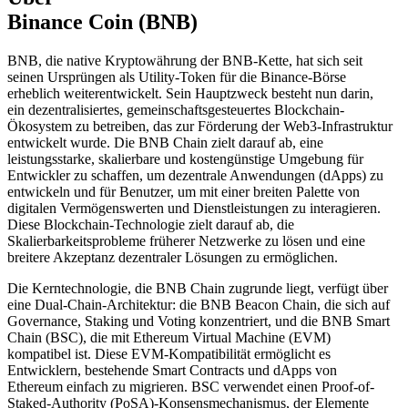
Binance Coin (BNB)
BNB, die native Kryptowährung der BNB-Kette, hat sich seit
seinen Ursprüngen als Utility-Token für die Binance-Börse
erheblich weiterentwickelt. Sein Hauptzweck besteht nun darin,
ein dezentralisiertes, gemeinschaftsgesteuertes Blockchain-
Ökosystem zu betreiben, das zur Förderung der Web3-Infrastruktur
entwickelt wurde. Die BNB Chain zielt darauf ab, eine
leistungsstarke, skalierbare und kostengünstige Umgebung für
Entwickler zu schaffen, um dezentrale Anwendungen (dApps) zu
entwickeln und für Benutzer, um mit einer breiten Palette von
digitalen Vermögenswerten und Dienstleistungen zu interagieren.
Diese Blockchain-Technologie zielt darauf ab, die
Skalierbarkeitsprobleme früherer Netzwerke zu lösen und eine
breitere Akzeptanz dezentraler Lösungen zu ermöglichen.
Die Kerntechnologie, die BNB Chain zugrunde liegt, verfügt über
eine Dual-Chain-Architektur: die BNB Beacon Chain, die sich auf
Governance, Staking und Voting konzentriert, und die BNB Smart
Chain (BSC), die mit Ethereum Virtual Machine (EVM)
kompatibel ist. Diese EVM-Kompatibilität ermöglicht es
Entwicklern, bestehende Smart Contracts und dApps von
Ethereum einfach zu migrieren. BSC verwendet einen Proof-of-
Staked-Authority (PoSA)-Konsensmechanismus, der Elemente