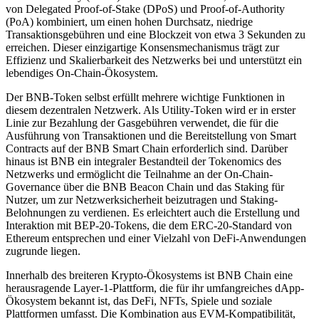
von Delegated Proof-of-Stake (DPoS) und Proof-of-Authority
(PoA) kombiniert, um einen hohen Durchsatz, niedrige
Transaktionsgebühren und eine Blockzeit von etwa 3 Sekunden zu
erreichen. Dieser einzigartige Konsensmechanismus trägt zur
Effizienz und Skalierbarkeit des Netzwerks bei und unterstützt ein
lebendiges On-Chain-Ökosystem.
Der BNB-Token selbst erfüllt mehrere wichtige Funktionen in
diesem dezentralen Netzwerk. Als Utility-Token wird er in erster
Linie zur Bezahlung der Gasgebühren verwendet, die für die
Ausführung von Transaktionen und die Bereitstellung von Smart
Contracts auf der BNB Smart Chain erforderlich sind. Darüber
hinaus ist BNB ein integraler Bestandteil der Tokenomics des
Netzwerks und ermöglicht die Teilnahme an der On-Chain-
Governance über die BNB Beacon Chain und das Staking für
Nutzer, um zur Netzwerksicherheit beizutragen und Staking-
Belohnungen zu verdienen. Es erleichtert auch die Erstellung und
Interaktion mit BEP-20-Tokens, die dem ERC-20-Standard von
Ethereum entsprechen und einer Vielzahl von DeFi-Anwendungen
zugrunde liegen.
Innerhalb des breiteren Krypto-Ökosystems ist BNB Chain eine
herausragende Layer-1-Plattform, die für ihr umfangreiches dApp-
Ökosystem bekannt ist, das DeFi, NFTs, Spiele und soziale
Plattformen umfasst. Die Kombination aus EVM-Kompatibilität,