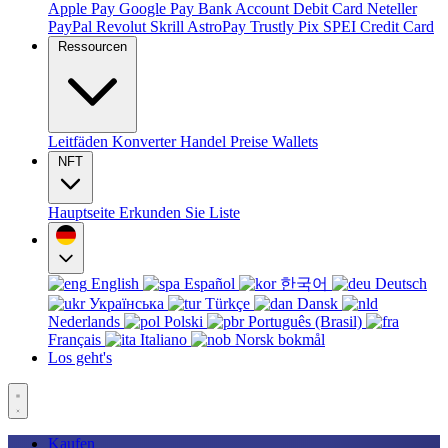
Apple Pay
Google Pay
Bank Account
Debit Card
Neteller
PayPal
Revolut
Skrill
AstroPay
Trustly
Pix
SPEI
Credit Card
Ressourcen
Leitfäden
Konverter
Handel
Preise
Wallets
NFT
Hauptseite
Erkunden Sie
Liste
English
Español
한국어
Deutsch
Українська
Türkçe
Dansk
Nederlands
Polski
Português (Brasil)
Français
Italiano
Norsk bokmål
Los geht's
Kaufen