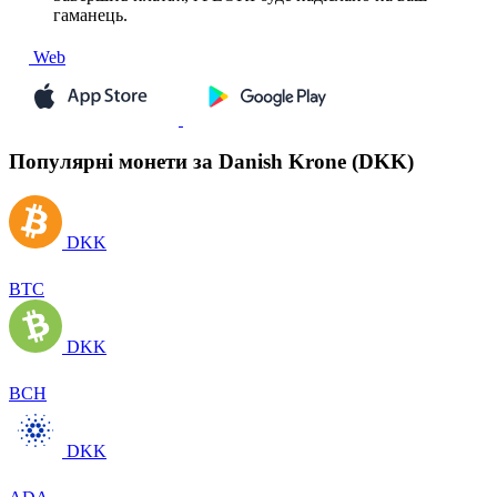
гаманець.
Web
Популярні монети за Danish Krone (DKK)
DKK
BTC
DKK
BCH
DKK