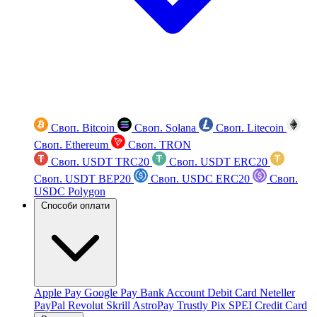
Своп. Bitcoin
Своп. Solana
Своп. Litecoin
Своп. Ethereum
Своп. TRON
Своп. USDT TRC20
Своп. USDT ERC20
Своп. USDT BEP20
Своп. USDC ERC20
Своп.
USDC Polygon
Способи оплати
Apple Pay
Google Pay
Bank Account
Debit Card
Neteller
PayPal
Revolut
Skrill
AstroPay
Trustly
Pix
SPEI
Credit Card