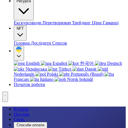
Ресурси
Екскурсоводи
Перетворювач
Трейдинг
Ціни
Гаманці
NFT
Головна
Дослідити
Список
English
Español
한국어
Deutsch
Українська
Türkçe
Dansk
Nederlands
Polski
Português (Brasil)
Français
Italiano
Norsk bokmål
Початок роботи
Купити
Продаю
Своп.
Способи оплати