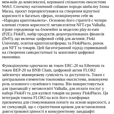
мем-коїн до комплексної, керованої спільнотою екосистеми
Web3. Спочатку натхненний собакою породи шиба-іну Ілона
Маска, проєкт переорієнтувався на створення відчутної
корисності в багатьох сферах, позиціонуючи себе як
«Народна криптовалюта». Основою його стратегії є чотири
ключові стовпи корисності: метавсесвітня NFT-гра Valhalla,
ігрове середовище на блокчейні за моделлю play-to-earn
(P2E); FlokiFi, набір продуктів децентралізованих фінансів
(DeFi), що включає цифровий сейф для активів; Floki
University, освітня криптоплатформа; та FlokiPlaces, ринок
для NFT та товарів. Цей багатогранний підхід спрямований
на створення самодостатньої та захопливої цифрової
економіки.
Функціонуючи одночасно як токен ERC-20 на Ethereum та
токен BEP-20 на BNB Chain, цифровий актив FLOKI
забезпечує міжмережеву сумісність та доступність. Токен є
центральним елементом токеноміки екосистеми, виконуючи
роль основного службового токена. Він використовується
для транзакцій у метавсесвіті Valhalla, для оплати послуг у
наборі FlokiFi та для купівлі товарів на ринку FlokiPlaces. Ця
інтеграція токена FLOKI на всіх його платформах
призначена для стимулювання попиту на основі корисності, а
не спекуляцій, що є стратегічним кроком для встановлення
довгострокової цінності в конкурентному ландшафті