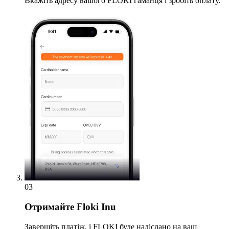
Вкажіть адресу вашого FLOKI гаманця і зробіть оплату.
03
Отримайте
Floki Inu
Завершіть платіж, і FLOKI буде надіслано на ваш