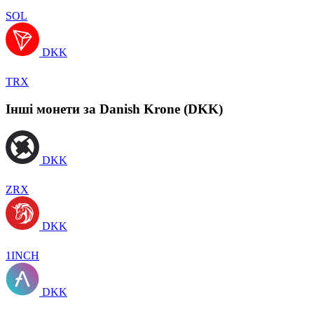
SOL
DKK
TRX
Інші монети за Danish Krone (DKK)
DKK
ZRX
DKK
1INCH
DKK