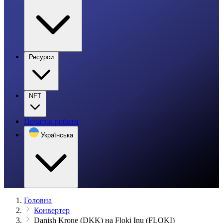
Ресурси
NFT
Початок роботи
Українська
Головна
Конвертер
Danish Krone (DKK) на Floki Inu (FLOKI)