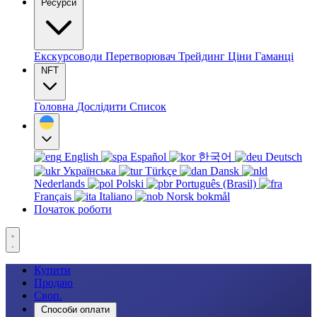
Ресурси
Екскурсоводи
Перетворювач
Трейдинг
Ціни
Гаманці
NFT
Головна
Дослідити
Список
English
Español
한국어
Deutsch
Українська
Türkçe
Dansk
Nederlands
Polski
Português (Brasil)
Français
Italiano
Norsk bokmål
Початок роботи
Купити
Продаю
Своп.
Способи оплати