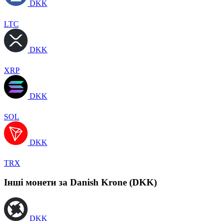
DKK
LTC
DKK
XRP
DKK
SOL
DKK
TRX
Інші монети за Danish Krone (DKK)
DKK