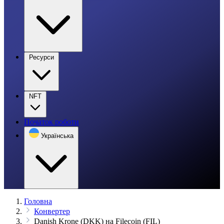
Ресурси
NFT
Початок роботи
Українська
Головна
Конвертер
Danish Krone (DKK) на Filecoin (FIL)