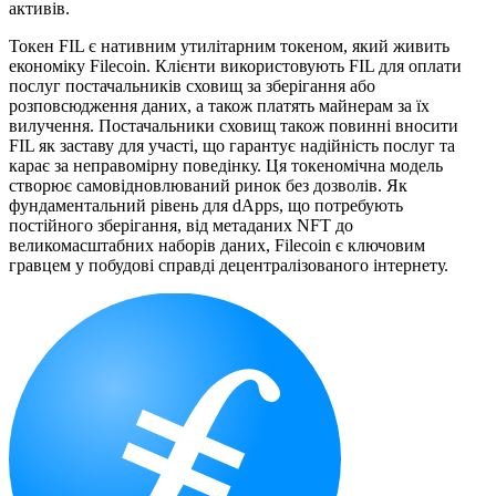
активів.
Токен FIL є нативним утилітарним токеном, який живить
економіку Filecoin. Клієнти використовують FIL для оплати
послуг постачальників сховищ за зберігання або
розповсюдження даних, а також платять майнерам за їх
вилучення. Постачальники сховищ також повинні вносити
FIL як заставу для участі, що гарантує надійність послуг та
карає за неправомірну поведінку. Ця токеномічна модель
створює самовідновлюваний ринок без дозволів. Як
фундаментальний рівень для dApps, що потребують
постійного зберігання, від метаданих NFT до
великомасштабних наборів даних, Filecoin є ключовим
гравцем у побудові справді децентралізованого інтернету.