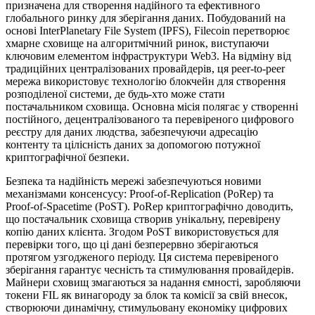
призначена для створення надійного та ефективного
глобального ринку для зберігання даних. Побудований на
основі InterPlanetary File System (IPFS), Filecoin перетворює
хмарне сховище на алгоритмічний ринок, виступаючи
ключовим елементом інфраструктури Web3. На відміну від
традиційних централізованих провайдерів, ця peer-to-peer
мережа використовує технологію блокчейн для створення
розподіленої системи, де будь-хто може стати
постачальником сховища. Основна місія полягає у створенні
постійного, децентралізованого та перевіреного цифрового
реєстру для даних людства, забезпечуючи адресацію
контенту та цілісність даних за допомогою потужної
криптографічної безпеки.
Безпека та надійність мережі забезпечуються новими
механізмами консенсусу: Proof-of-Replication (PoRep) та
Proof-of-Spacetime (PoST). PoRep криптографічно доводить,
що постачальник сховища створив унікальну, перевірену
копію даних клієнта. Згодом PoST використовується для
перевірки того, що ці дані безперервно зберігаються
протягом узгодженого періоду. Ця система перевіреного
зберігання гарантує чесність та стимулювання провайдерів.
Майнери сховищ змагаються за надання ємності, заробляючи
токени FIL як винагороду за блок та комісії за свій внесок,
створюючи динамічну, стимульовану економіку цифрових