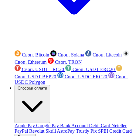
Своп. Bitcoin
Своп. Solana
Своп. Litecoin
Своп. Ethereum
Своп. TRON
Своп. USDT TRC20
Своп. USDT ERC20
Своп. USDT BEP20
Своп. USDC ERC20
Своп.
USDC Polygon
Способи оплати
Apple Pay
Google Pay
Bank Account
Debit Card
Neteller
PayPal
Revolut
Skrill
AstroPay
Trustly
Pix
SPEI
Credit Card