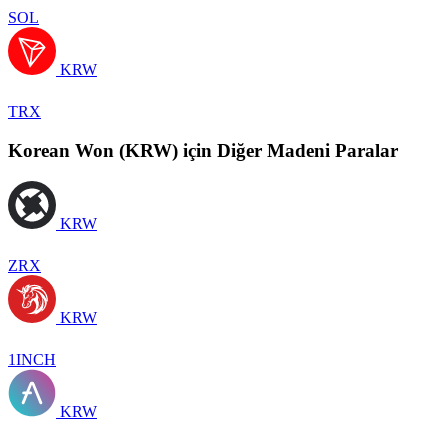
SOL
KRW
TRX
Korean Won (KRW) için Diğer Madeni Paralar
KRW
ZRX
KRW
1INCH
KRW