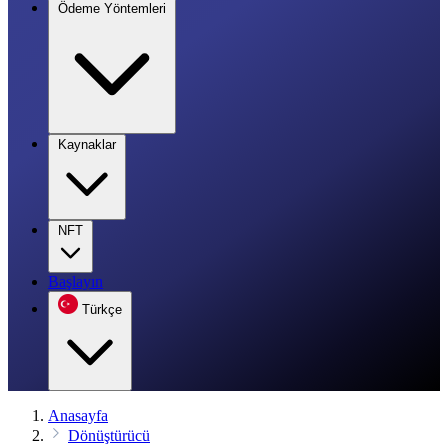
Ödeme Yöntemleri
Kaynaklar
NFT
Başlayın
Türkçe
Anasayfa
Dönüştürücü