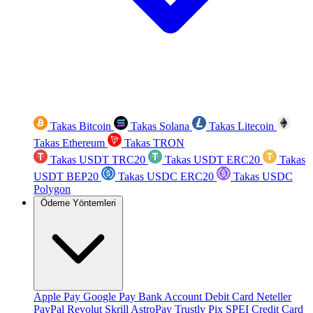
Takas Bitcoin
Takas Solana
Takas Litecoin
Takas Ethereum
Takas TRON
Takas USDT TRC20
Takas USDT ERC20
Takas
USDT BEP20
Takas USDC ERC20
Takas USDC
Polygon
Ödeme Yöntemleri
Apple Pay
Google Pay
Bank Account
Debit Card
Neteller
PayPal
Revolut
Skrill
AstroPay
Trustly
Pix
SPEI
Credit Card