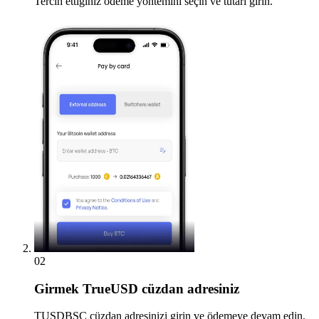
Tercih ettiğiniz ödeme yöntemini seçin ve tutarı girin.
02
Girmek
TrueUSD cüzdan adresiniz
TUSDBSC cüzdan adresinizi girin ve ödemeye devam edin.