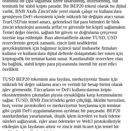
oranında bir çıpa sağlamak üzere tasarlanmış, düzenlenmiş, fiat
teminatlı bir stabil kripto paradır. Bir BEP20 tokeni olarak bu dijital
varlık, BNB Akıllı Zinciri'nde yerel olarak çalışır ve kullanıcılara
genişleyen DeFi ekosistemi içinde istikrarlı bir değişim aracı sunar.
TrueUSD'nin temel amacı, geleneksel fiat para birimleri ile blok
zinciri teknolojisi arasında şeffaf ve güvenilir bir köprü sağlamaktır.
Temel değer önerisi, sağlam bir güven ve doğrulama çerçevesi
üzerine inşa edilmiştir. Bazı alternatiflerin aksine TUSD, USD
rezervlerinin gerçek zamanlı, zincir üstü tasdiklerini
gerçekleştirmek için bağımsız üçüncü taraf muhasebe firmaları
kullanır ve kullanıcılara dijital defterde dolaşımdaki her token için
kriptografik bir teminat kanıtı sunar. Kanıtlanabilir rezervlere olan
bu bağlılık, stabil kripto para piyasasında önemli bir ayırt edici
özelliktir.
TUSD BEP20 tokeninin ana faydası, merkeziyetsiz finans için
istikrarlı bir değer saklama aracı ve verimli bir hesap birimi olarak
işlev görmesidir. Tüccarların ve DeFi kullanıcılarının kripto
ekosisteminden çıkmadan piyasa oynaklığına karşı korunmalarını
sağlar. TUSD, BNB Zinciri'ndeki getiri çiftçiliği, likidite havuzları,
borç verme protokolleri ve merkeziyetsiz borçlanma için teminat
gibi çeşitli DeFi uygulamalarının ayrılmaz bir parçasıdır. BEP20
standardından yararlanmak, düşük işlem ücretleri ve hızlı ödeme
süreleri sağlayarak, eşler arası ödemeler ve Web3 protokolleriyle
etkileşim için faydasını artırır ve zincir üstü ticaret için temel bir