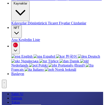
Kaynaklar
Kılavuzlar
Dönüştürücü
Ticaret
Fiyatlar
Cüzdanlar
NFT
Ana
Keşfedin
Liste
English
Español
한국어
Deutsch
Українська
Türkçe
Dansk
Nederlands
Polski
Português (Brasil)
Français
Italiano
Norsk bokmål
Başlayın
Satın Al
Satmak
Takas