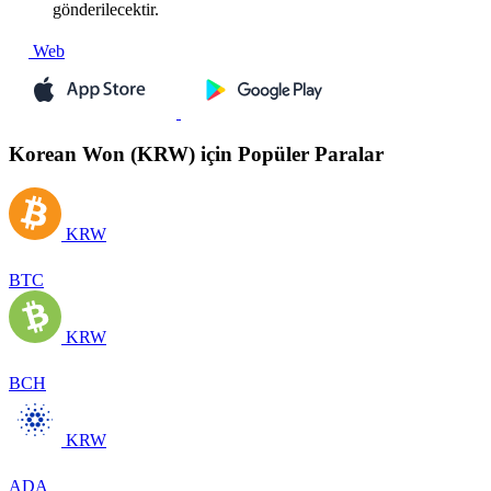
gönderilecektir.
Web
Korean Won (KRW) için Popüler Paralar
KRW
BTC
KRW
BCH
KRW
ADA