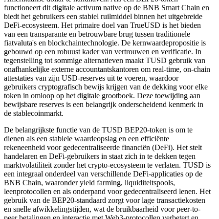
functioneert dit digitale activum native op de BNB Smart Chain en
biedt het gebruikers een stabiel ruilmiddel binnen het uitgebreide
DeFi-ecosysteem. Het primaire doel van TrueUSD is het bieden
van een transparante en betrouwbare brug tussen traditionele
fiatvaluta's en blockchaintechnologie. De kernwaardepropositie is
gebouwd op een robuust kader van vertrouwen en verificatie. In
tegenstelling tot sommige alternatieven maakt TUSD gebruik van
onafhankelijke externe accountantskantoren om real-time, on-chain
attestaties van zijn USD-reserves uit te voeren, waardoor
gebruikers cryptografisch bewijs krijgen van de dekking voor elke
token in omloop op het digitale grootboek. Deze toewijding aan
bewijsbare reserves is een belangrijk onderscheidend kenmerk in
de stablecoinmarkt.
De belangrijkste functie van de TUSD BEP20-token is om te
dienen als een stabiele waardeopslag en een efficiënte
rekeneenheid voor gedecentraliseerde financiën (DeFi). Het stelt
handelaren en DeFi-gebruikers in staat zich in te dekken tegen
marktvolatiliteit zonder het crypto-ecosysteem te verlaten. TUSD is
een integraal onderdeel van verschillende DeFi-applicaties op de
BNB Chain, waaronder yield farming, liquiditeitspools,
leenprotocollen en als onderpand voor gedecentraliseerd lenen. Het
gebruik van de BEP20-standaard zorgt voor lage transactiekosten
en snelle afwikkelingstijden, wat de bruikbaarheid voor peer-to-
peer betalingen en interactie met Web3-protocollen verbetert en