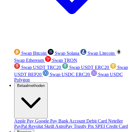
Swap Bitcoin
Swap Solana
Swap Litecoin
Swap Ethereum
Swap TRON
Swap USDT TRC20
Swap USDT ERC20
Swap
USDT BEP20
Swap USDC ERC20
Swap USDC
Polygon
Betaalmethoden
Apple Pay
Google Pay
Bank Account
Debit Card
Neteller
PayPal
Revolut
Skrill
AstroPay
Trustly
Pix
SPEI
Credit Card