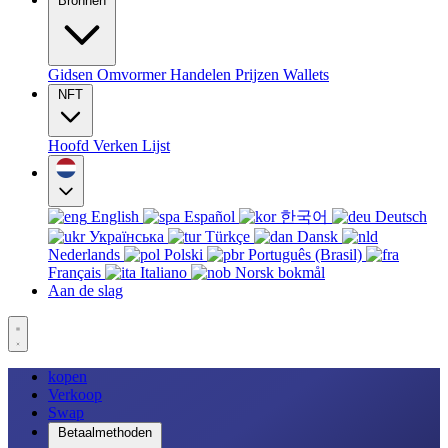
Bronnen
Gidsen
Omvormer
Handelen
Prijzen
Wallets
NFT
Hoofd
Verken
Lijst
English
Español
한국어
Deutsch
Українська
Türkçe
Dansk
Nederlands
Polski
Português (Brasil)
Français
Italiano
Norsk bokmål
Aan de slag
kopen
Verkoop
Swap
Betaalmethoden