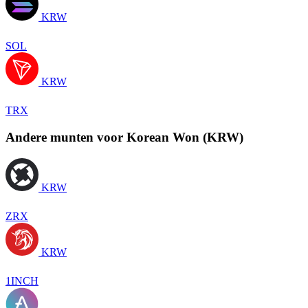
KRW
SOL
KRW
TRX
Andere munten voor Korean Won (KRW)
KRW
ZRX
KRW
1INCH