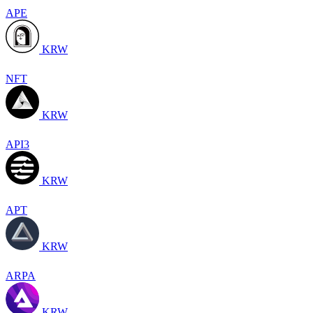
APE
KRW
NFT
KRW
API3
KRW
APT
KRW
ARPA
KRW