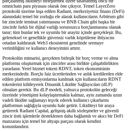
parçalanmış likiditeyi birleştirmek üzere tasarlanmış öncü bir
omnichain para piyasası olarak öne çıkıyor. Temel LayerZero
protokolü üzerine inşa edilen Radiant, merkeziyetsiz finans (DeFi)
alanındaki temel bir zorluğu ele alarak kullanıcıların Arbitrum gibi
bir zincirde teminat yatırmasına ve BNB Chain gibi başka bir
zincirde farklı bir dijital varlığı sorunsuzca borçlanmasına olanak
tanır; tüm bunlar tek ve uyumlu bir arayüz içinde gerçekleşir. Bu,
geleneksel ve genellikle güvensiz varlık köprüleme ihtiyacını
ortadan kaldırarak Web3 ekosistemi genelinde sermaye
verimliliğini ve kullanıcı deneyimini artırır.
Protokolün mimarisi, gerçekten birleşik bir borç verme ve alma
platformu oluşturmak için zincirler arası birlikte çalışabilirlikten
yararlanır. Yerel hizmet tokeni RDNT, token ekonomisinin
merkezindedir. Borçlu faiz ücretlerinden ve anlık kredilerden elde
edilen platform emisyonlarına katılmak için kullanıcıların RDNT
tokenlerini kilitleyerek Dinamik Likidite Sağlayıcıları (dLP)
olmaları gerekir. Bu dLP modeli, yalnızca protokolün geleceği
üzerinde yönetişimi kolaylaştırmakla kalmaz, aynı zamanda uzun
vadeli likidite sağlamayı teşvik ederek kullanıcı çıkarlarını
platformun sağlığıyla uyumlu hale getirir. Likiditeyi bir araya
getirerek Radiant Capital, gelişmiş akıllı sözleşmeler ve güvenli
zincir üstü işlemlerle desteklenen daha bağlantılı ve akıcı bir DeFi
manzarası için temel bir altyapı parçası olarak kendini
konumlandırır.