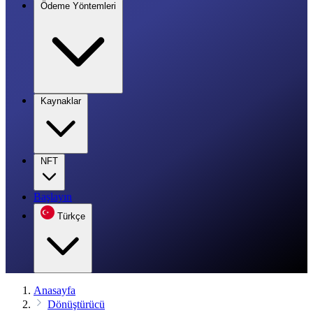
Ödeme Yöntemleri
Kaynaklar
NFT
Başlayın
Türkçe
Anasayfa
Dönüştürücü