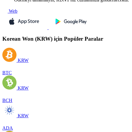
Web
Korean Won (KRW) için Popüler Paralar
KRW
BTC
KRW
BCH
KRW
ADA