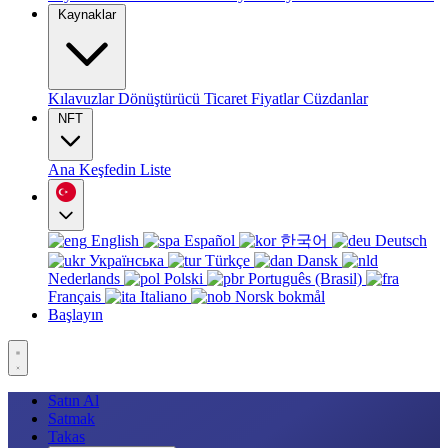
Kaynaklar
Kılavuzlar
Dönüştürücü
Ticaret
Fiyatlar
Cüzdanlar
NFT
Ana
Keşfedin
Liste
English
Español
한국어
Deutsch
Українська
Türkçe
Dansk
Nederlands
Polski
Português (Brasil)
Français
Italiano
Norsk bokmål
Başlayın
Satın Al
Satmak
Takas