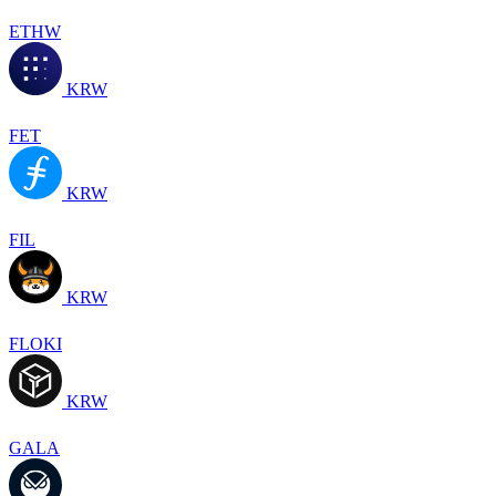
ETHW
KRW
FET
KRW
FIL
KRW
FLOKI
KRW
GALA