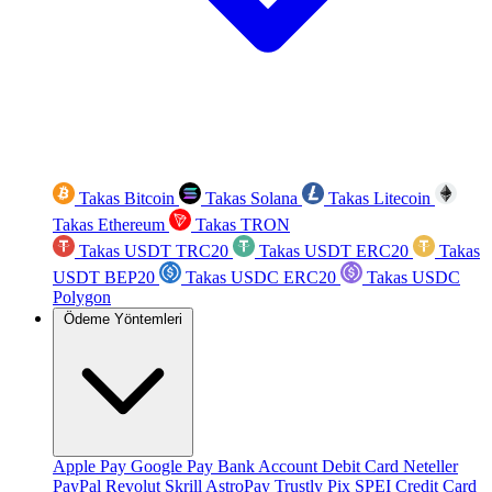
Takas Bitcoin
Takas Solana
Takas Litecoin
Takas Ethereum
Takas TRON
Takas USDT TRC20
Takas USDT ERC20
Takas
USDT BEP20
Takas USDC ERC20
Takas USDC
Polygon
Ödeme Yöntemleri
Apple Pay
Google Pay
Bank Account
Debit Card
Neteller
PayPal
Revolut
Skrill
AstroPay
Trustly
Pix
SPEI
Credit Card