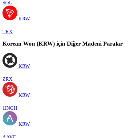
SOL
KRW
TRX
Korean Won (KRW) için Diğer Madeni Paralar
KRW
ZRX
KRW
1INCH
KRW
AAVE