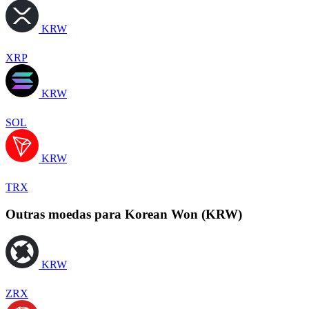
KRW
XRP
KRW
SOL
KRW
TRX
Outras moedas para Korean Won (KRW)
KRW
ZRX