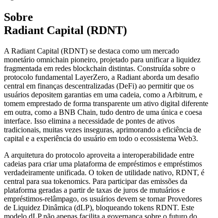
Sobre
Radiant Capital (RDNT)
A Radiant Capital (RDNT) se destaca como um mercado
monetário omnichain pioneiro, projetado para unificar a liquidez
fragmentada em redes blockchain distintas. Construída sobre o
protocolo fundamental LayerZero, a Radiant aborda um desafio
central em finanças descentralizadas (DeFi) ao permitir que os
usuários depositem garantias em uma cadeia, como a Arbitrum, e
tomem emprestado de forma transparente um ativo digital diferente
em outra, como a BNB Chain, tudo dentro de uma única e coesa
interface. Isso elimina a necessidade de pontes de ativos
tradicionais, muitas vezes inseguras, aprimorando a eficiência de
capital e a experiência do usuário em todo o ecossistema Web3.
A arquitetura do protocolo aproveita a interoperabilidade entre
cadeias para criar uma plataforma de empréstimos e empréstimos
verdadeiramente unificada. O token de utilidade nativo, RDNT, é
central para sua tokenomics. Para participar das emissões da
plataforma geradas a partir de taxas de juros de mutuários e
empréstimos-relâmpago, os usuários devem se tornar Provedores
de Liquidez Dinâmica (dLP), bloqueando tokens RDNT. Este
modelo dLP não apenas facilita a governança sobre o futuro do