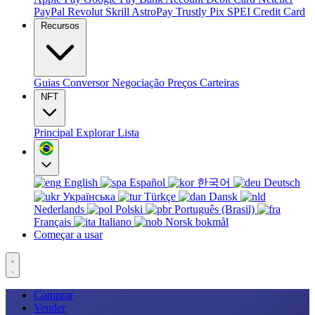
PayPal
Revolut
Skrill
AstroPay
Trustly
Pix
SPEI
Credit Card
Recursos
Guias
Conversor
Negociação
Preços
Carteiras
NFT
Principal
Explorar
Lista
English
Español
한국어
Deutsch
Українська
Türkçe
Dansk
Nederlands
Polski
Português (Brasil)
Français
Italiano
Norsk bokmål
Começar a usar
Comprar
Vender