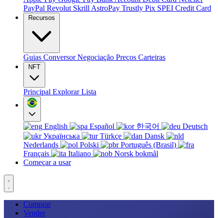
PayPal
Revolut
Skrill
AstroPay
Trustly
Pix
SPEI
Credit Card
Recursos
Guias
Conversor
Negociação
Preços
Carteiras
NFT
Principal
Explorar
Lista
English
Español
한국어
Deutsch
Українська
Türkçe
Dansk
Nederlands
Polski
Português (Brasil)
Français
Italiano
Norsk bokmål
Começar a usar
Comprar
Vender