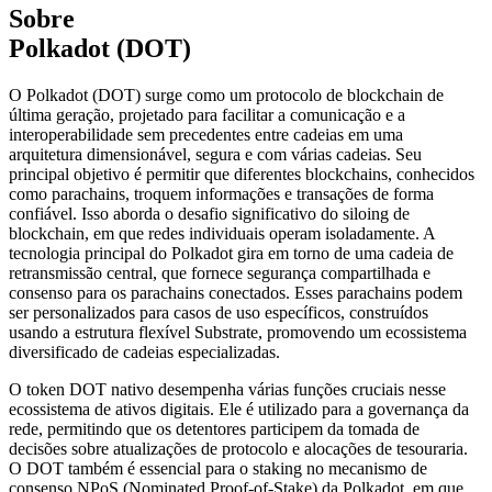
Sobre
Polkadot (DOT)
O Polkadot (DOT) surge como um protocolo de blockchain de
última geração, projetado para facilitar a comunicação e a
interoperabilidade sem precedentes entre cadeias em uma
arquitetura dimensionável, segura e com várias cadeias. Seu
principal objetivo é permitir que diferentes blockchains, conhecidos
como parachains, troquem informações e transações de forma
confiável. Isso aborda o desafio significativo do siloing de
blockchain, em que redes individuais operam isoladamente. A
tecnologia principal do Polkadot gira em torno de uma cadeia de
retransmissão central, que fornece segurança compartilhada e
consenso para os parachains conectados. Esses parachains podem
ser personalizados para casos de uso específicos, construídos
usando a estrutura flexível Substrate, promovendo um ecossistema
diversificado de cadeias especializadas.
O token DOT nativo desempenha várias funções cruciais nesse
ecossistema de ativos digitais. Ele é utilizado para a governança da
rede, permitindo que os detentores participem da tomada de
decisões sobre atualizações de protocolo e alocações de tesouraria.
O DOT também é essencial para o staking no mecanismo de
consenso NPoS (Nominated Proof-of-Stake) da Polkadot, em que