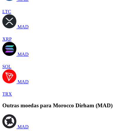
LTC
MAD
XRP
MAD
SOL
MAD
TRX
Outras moedas para Morocco Dirham (MAD)
MAD