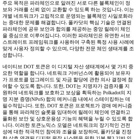
주요 목적은 파라체인으로 알려진 서로 다른 블록체인이 정
보와 거래를 신뢰 없이 교환할 수 있도록 하는 것입니다. 이는
개별 네트워크가 고립적으로 운영되는 블록체인 사일로화라
는 중대한 문제를 해결합니다. 폴카닷의 핵심 기술은 연결된
파라체인에 공유 보안과 합의를 제공하는 중앙 릴레이 체인
을 중심으로 이루어집니다. 이러한 파라체인은 유연한 서브
스트레이트 프레임워크를 사용하여 구축된 특정 사용 사례에
맞게 사용자 정의할 수 있으며, 다양한 전문 체인 생태계를 조
성합니다.
네이티브 DOT 토큰은 이 디지털 자산 생태계에서 몇 가지 중
요한 역할을 합니다. 네트워크 거버넌스에 활용되어 보유자
가 프로토콜 업그레이드 및 자금 할당에 관한 의사 결정에 참
여할 수 있도록 합니다. 또한, DOT는 지명자가 검증자를 지
원하여 네트워크를 보호하고 보상을 획득하는 Polkadot의 지
명 지분 증명(NPoS) 합의 메커니즘 내에서 스테이킹하는 데
필수적입니다. 또한, DOT 토큰은 프로젝트가 경매 메커니즘
을 통해 파라체인 슬롯을 임대하여 릴레이 체인에 연결하고
풀화된 보안 및 상호운용성 기능의 혜택을 누릴 수 있도록 합
니다. 이러한 토큰노믹스 모델은 네트워크의 장기적인 건전
성에 대한 적극적인 참여와 조율을 보장하며, 폴카닷을 진정
한 상호 연결된 디지털 원장 시스템을 위한 기본 웹3 기반 인