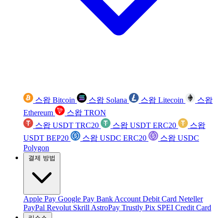
스왑 Bitcoin
스왑 Solana
스왑 Litecoin
스왑
Ethereum
스왑 TRON
스왑 USDT TRC20
스왑 USDT ERC20
스왑
USDT BEP20
스왑 USDC ERC20
스왑 USDC
Polygon
결제 방법
Apple Pay
Google Pay
Bank Account
Debit Card
Neteller
PayPal
Revolut
Skrill
AstroPay
Trustly
Pix
SPEI
Credit Card
리소스