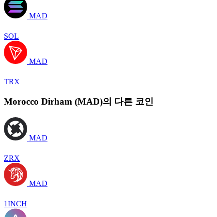
MAD
SOL
MAD
TRX
Morocco Dirham (MAD)의 다른 코인
MAD
ZRX
MAD
1INCH