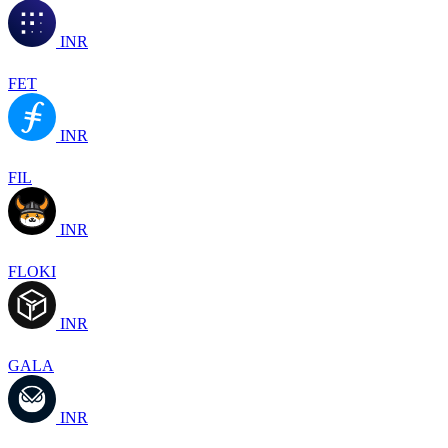
INR
FET
INR
FIL
INR
FLOKI
INR
GALA
INR