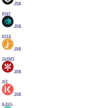
INR
IOST
INR
IOTX
INR
JASMY
INR
JST
INR
KAVA