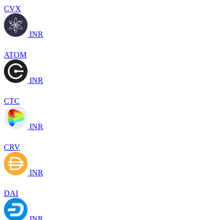
CVX
INR
ATOM
INR
CTC
INR
CRV
INR
DAI
INR