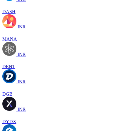
DASH
INR
MANA
INR
DENT
INR
DGB
INR
DYDX