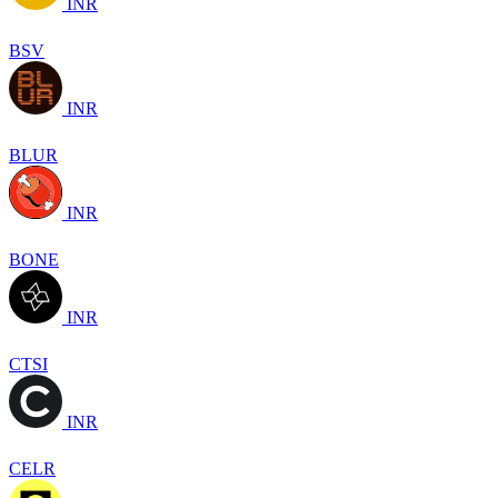
INR
BSV
INR
BLUR
INR
BONE
INR
CTSI
INR
CELR