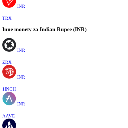
INR
TRX
Inne monety za Indian Rupee (INR)
INR
ZRX
INR
1INCH
INR
AAVE