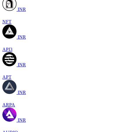
INR
NFT
INR
API3
INR
APT
INR
ARPA
INR