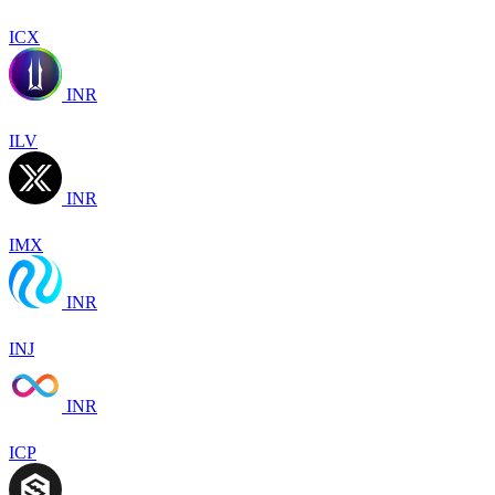
ICX
INR
ILV
INR
IMX
INR
INJ
INR
ICP