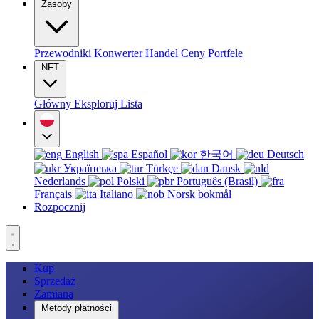
Zasoby
Przewodniki
Konwerter
Handel
Ceny
Portfele
NFT
Główny
Eksploruj
Lista
English
Español
한국어
Deutsch
Українська
Türkçe
Dansk
Nederlands
Polski
Português (Brasil)
Français
Italiano
Norsk bokmål
Rozpocznij
Kup
Sprzedaż
Zamiana
Metody płatności