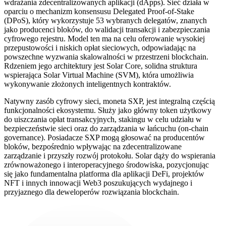
wdrażania zdecentralizowanych aplikacji (dApps). Sieć działa w
oparciu o mechanizm konsensusu Delegated Proof-of-Stake
(DPoS), który wykorzystuje 53 wybranych delegatów, znanych
jako producenci bloków, do walidacji transakcji i zabezpieczania
cyfrowego rejestru. Model ten ma na celu oferowanie wysokiej
przepustowości i niskich opłat sieciowych, odpowiadając na
powszechne wyzwania skalowalności w przestrzeni blockchain.
Rdzeniem jego architektury jest Solar Core, solidna struktura
wspierająca Solar Virtual Machine (SVM), która umożliwia
wykonywanie złożonych inteligentnych kontraktów.
Natywny zasób cyfrowy sieci, moneta SXP, jest integralną częścią
funkcjonalności ekosystemu. Służy jako główny token użytkowy
do uiszczania opłat transakcyjnych, stakingu w celu udziału w
bezpieczeństwie sieci oraz do zarządzania w łańcuchu (on-chain
governance). Posiadacze SXP mogą głosować na producentów
bloków, bezpośrednio wpływając na zdecentralizowane
zarządzanie i przyszły rozwój protokołu. Solar dąży do wspierania
zrównoważonego i interoperacyjnego środowiska, pozycjonując
się jako fundamentalna platforma dla aplikacji DeFi, projektów
NFT i innych innowacji Web3 poszukujących wydajnego i
przyjaznego dla deweloperów rozwiązania blockchain.