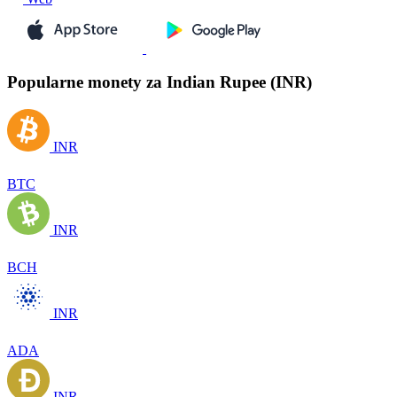
Popularne monety za Indian Rupee (INR)
INR
BTC
INR
BCH
INR
ADA
INR