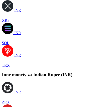
INR
XRP
INR
SOL
INR
TRX
Inne monety za Indian Rupee (INR)
INR
ZRX