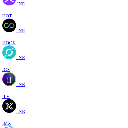
INR
HOT
INR
HOOK
INR
ICX
INR
ILV
INR
IMX