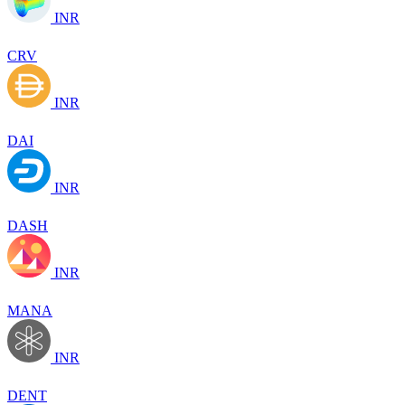
INR
CRV
INR
DAI
INR
DASH
INR
MANA
INR
DENT