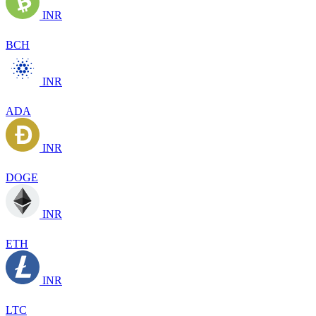
INR
BCH
INR
ADA
INR
DOGE
INR
ETH
INR
LTC