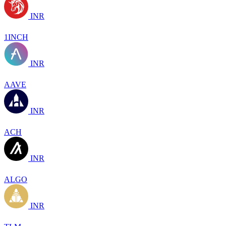
INR
1INCH
INR
AAVE
INR
ACH
INR
ALGO
INR