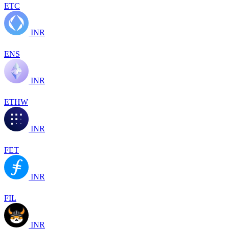
ETC
INR
ENS
INR
ETHW
INR
FET
INR
FIL
INR