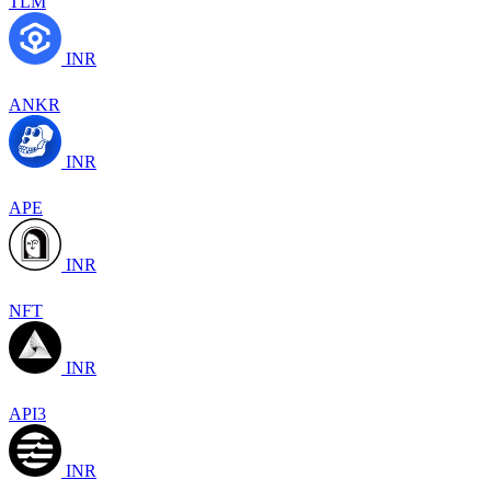
TLM
INR
ANKR
INR
APE
INR
NFT
INR
API3
INR