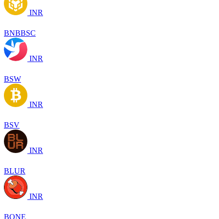
INR
BNBBSC
INR
BSW
INR
BSV
INR
BLUR
INR
BONE