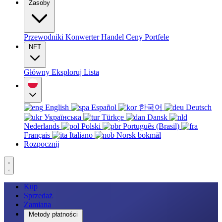
Zasoby
Przewodniki
Konwerter
Handel
Ceny
Portfele
NFT
Główny
Eksploruj
Lista
English
Español
한국어
Deutsch
Українська
Türkçe
Dansk
Nederlands
Polski
Português (Brasil)
Français
Italiano
Norsk bokmål
Rozpocznij
Kup
Sprzedaż
Zamiana
Metody płatności