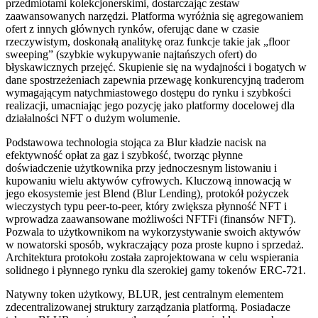
przedmiotami kolekcjonerskimi, dostarczając zestaw
zaawansowanych narzędzi. Platforma wyróżnia się agregowaniem
ofert z innych głównych rynków, oferując dane w czasie
rzeczywistym, doskonałą analitykę oraz funkcje takie jak „floor
sweeping” (szybkie wykupywanie najtańszych ofert) do
błyskawicznych przejęć. Skupienie się na wydajności i bogatych w
dane spostrzeżeniach zapewnia przewagę konkurencyjną traderom
wymagającym natychmiastowego dostępu do rynku i szybkości
realizacji, umacniając jego pozycję jako platformy docelowej dla
działalności NFT o dużym wolumenie.
Podstawowa technologia stojąca za Blur kładzie nacisk na
efektywność opłat za gaz i szybkość, tworząc płynne
doświadczenie użytkownika przy jednoczesnym listowaniu i
kupowaniu wielu aktywów cyfrowych. Kluczową innowacją w
jego ekosystemie jest Blend (Blur Lending), protokół pożyczek
wieczystych typu peer-to-peer, który zwiększa płynność NFT i
wprowadza zaawansowane możliwości NFTFi (finansów NFT).
Pozwala to użytkownikom na wykorzystywanie swoich aktywów
w nowatorski sposób, wykraczający poza proste kupno i sprzedaż.
Architektura protokołu została zaprojektowana w celu wspierania
solidnego i płynnego rynku dla szerokiej gamy tokenów ERC-721.
Natywny token użytkowy, BLUR, jest centralnym elementem
zdecentralizowanej struktury zarządzania platformą. Posiadacze