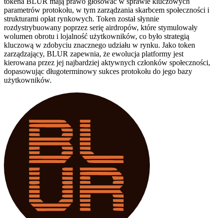
tokena BLUR mają prawo głosować w sprawie kluczowych
parametrów protokołu, w tym zarządzania skarbcem społeczności i
strukturami opłat rynkowych. Token został słynnie
rozdystrybuowany poprzez serię airdropów, które stymulowały
wolumen obrotu i lojalność użytkowników, co było strategią
kluczową w zdobyciu znacznego udziału w rynku. Jako token
zarządzający, BLUR zapewnia, że ewolucja platformy jest
kierowana przez jej najbardziej aktywnych członków społeczności,
dopasowując długoterminowy sukces protokołu do jego bazy
użytkowników.