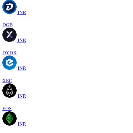
INR
DGB
INR
DYDX
INR
XEC
INR
EOS
INR