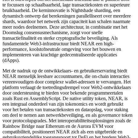
te focussen op schaalbaarheid, lage transactiekosten en superieure
bruikbaarheid. De kerninnovatie is Nightshade sharding, een
dynamisch ontwerp dat berekeningen parallelliseert over meerdere
shards, waardoor het netwerk zijn capaciteit kan schalen naarmate
meer nodes deelnemen. Deze architectuur, in combinatie met het
Doomslug consensusmechanisme, zorgt voor snelle
transactiefinaliteit en sterke cryptografische beveiliging. Als
fundamentele Web3-infrastructuur biedt NEAR een high-
performance, koolstofneutrale omgeving voor het bouwen en
implementeren van krachtige gedecentraliseerde applicaties
(dApps).
Met de nadruk op de ontwikkelaars- en gebruikerservaring biedt
NEAR menselijk leesbare accountnamen, die on-chain interacties
vereenvoudigen door complexe wallet-adressen te vervangen. Het
platform verlaagt de toetredingsdrempel voor Web2-ontwikkelaars
door ondersteuning te bieden voor bekende programmeertalen
zoals Rust en AssemblyScript. De native utility token, NEAR, is
een integraal onderdeel van zijn tokenomics en wordt gebruikt
voor het betalen van transactiekosten en dataopslag, voor staking
om deel te nemen aan netwerkbeveiliging, en als governance token
voor protocolupgrades. Met interoperabiliteitsoplossingen zoals de
Rainbow Bridge naar Ethereum en de Aurora EVM voor
compatibiliteit, positioneert NEAR zich als een uitgebreide en
gebruiksvriendelijke toegangspoort tot DeFi en het bredere Web3-