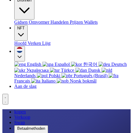
Bronnen
Gidsen
Omvormer
Handelen
Prijzen
Wallets
NFT
Hoofd
Verken
Lijst
English
Español
한국어
Deutsch
Українська
Türkçe
Dansk
Nederlands
Polski
Português (Brasil)
Français
Italiano
Norsk bokmål
Aan de slag
kopen
Verkoop
Swap
Betaalmethoden