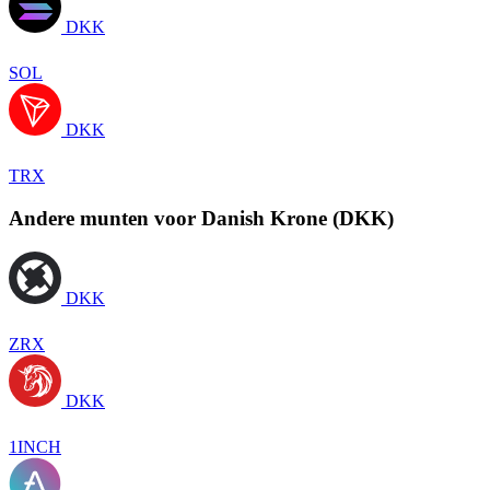
DKK
SOL
DKK
TRX
Andere munten voor Danish Krone (DKK)
DKK
ZRX
DKK
1INCH