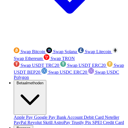
Swap Bitcoin
Swap Solana
Swap Litecoin
Swap Ethereum
Swap TRON
Swap USDT TRC20
Swap USDT ERC20
Swap
USDT BEP20
Swap USDC ERC20
Swap USDC
Polygon
Betaalmethoden
Apple Pay
Google Pay
Bank Account
Debit Card
Neteller
PayPal
Revolut
Skrill
AstroPay
Trustly
Pix
SPEI
Credit Card