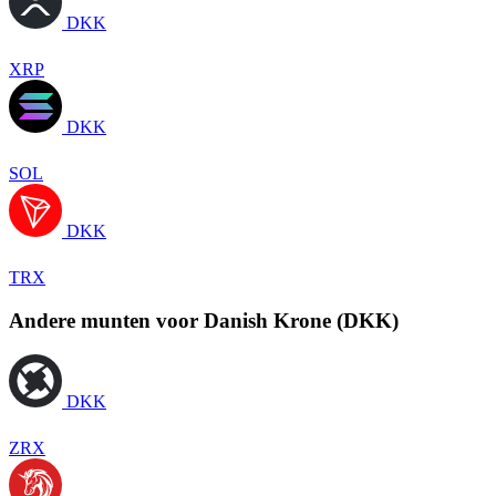
DKK
XRP
DKK
SOL
DKK
TRX
Andere munten voor Danish Krone (DKK)
DKK
ZRX