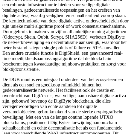
een robuuste infrastructuur te bieden voor veilige digitale
betalingen, gedecentraliseerde toepassingen en het creëren van
digitale activa, waarbij veiligheid en schaalbaarheid voorop staan.
De kerntechnologie van deze digitale activa onderscheidt zich door
zijn unieke multi-algoritme proof-of-work consensusmechanisme.
Door gebruik te maken van vijf onafhankelijke mining algoritmen
(Odocrypt, Skein, Qubit, Scrypt, SHA256D), verbetert DigiByte
de netwerkbeveiliging en decentralisatie aanzienlijk, waardoor het
beter bestand is tegen single points of failure en 51% aanvallen.
Een andere cruciale functie is DigiShield, een geavanceerd real-
time moeilijkheidsaanpassingsalgoritme dat de blockchain
beschermt tegen kwaadaardige mijnbouwpraktijken en zorgt voor
bloktijdconsistentie.
De DGB munt is een integraal onderdeel van het ecosysteem en
dient als een snel en goedkoop ruilmiddel binnen het
gedecentraliseerde netwerk. Het faciliteert ook de creatie en
overdracht van DigiAssets, wat veilige, aanpasbare digitale activa
zijn, gebouwd bovenop de DigiByte blockchain, die alles
vertegenwoordigen van echte aandelen tot digitale
verzamelobjecten, gebruikmakend van de sterke cryptografische
beveiliging. Met een van de langst continu lopende UTXO
blockchains, positioneert DigiByte's toewijding aan on-chain
schaalbaarheid en echte decentralisatie het als een fundamentele
laag voor verschillende Web3 infrastructuurcomponenten. Dit