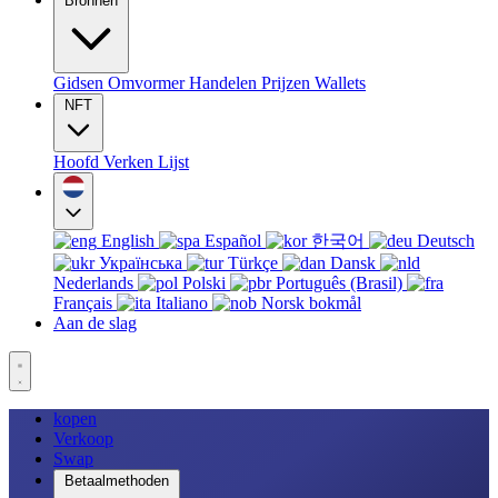
Bronnen
Gidsen
Omvormer
Handelen
Prijzen
Wallets
NFT
Hoofd
Verken
Lijst
English
Español
한국어
Deutsch
Українська
Türkçe
Dansk
Nederlands
Polski
Português (Brasil)
Français
Italiano
Norsk bokmål
Aan de slag
kopen
Verkoop
Swap
Betaalmethoden