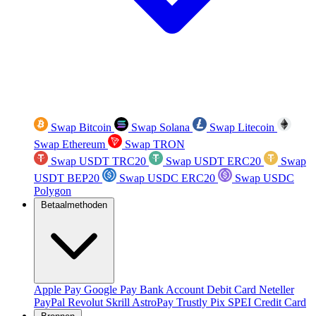
Swap Bitcoin
Swap Solana
Swap Litecoin
Swap Ethereum
Swap TRON
Swap USDT TRC20
Swap USDT ERC20
Swap
USDT BEP20
Swap USDC ERC20
Swap USDC
Polygon
Betaalmethoden
Apple Pay
Google Pay
Bank Account
Debit Card
Neteller
PayPal
Revolut
Skrill
AstroPay
Trustly
Pix
SPEI
Credit Card