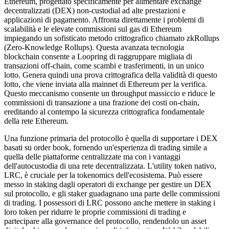
Ethereum, progettato specificamente per alimentare exchange
decentralizzati (DEX) non-custodial ad alte prestazioni e
applicazioni di pagamento. Affronta direttamente i problemi di
scalabilità e le elevate commissioni sul gas di Ethereum
impiegando un sofisticato metodo crittografico chiamato zkRollups
(Zero-Knowledge Rollups). Questa avanzata tecnologia
blockchain consente a Loopring di raggruppare migliaia di
transazioni off-chain, come scambi e trasferimenti, in un unico
lotto. Genera quindi una prova crittografica della validità di questo
lotto, che viene inviata alla mainnet di Ethereum per la verifica.
Questo meccanismo consente un throughput massiccio e riduce le
commissioni di transazione a una frazione dei costi on-chain,
ereditando al contempo la sicurezza crittografica fondamentale
della rete Ethereum.
Una funzione primaria del protocollo è quella di supportare i DEX
basati su order book, fornendo un'esperienza di trading simile a
quella delle piattaforme centralizzate ma con i vantaggi
dell'autocustodia di una rete decentralizzata. L'utility token nativo,
LRC, è cruciale per la tokenomics dell'ecosistema. Può essere
messo in staking dagli operatori di exchange per gestire un DEX
sul protocollo, e gli staker guadagnano una parte delle commissioni
di trading. I possessori di LRC possono anche mettere in staking i
loro token per ridurre le proprie commissioni di trading e
partecipare alla governance del protocollo, rendendolo un asset