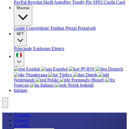
PayPal
Revolut
Skrill
AstroPay
Trustly
Pix
SPEI
Credit Card
Risorse
Guide
Convertitore
Trading
Prezzi
Portafogli
NFT
Principale
Esplorare
Elenco
English
Español
한국어
Deutsch
Українська
Türkçe
Dansk
Nederlands
Polski
Português (Brasil)
Français
Italiano
Norsk bokmål
Iniziare
Acquista
Vendere
Scambio