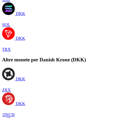
DKK
SOL
DKK
TRX
Altre monete per Danish Krone (DKK)
DKK
ZRX
DKK
1INCH