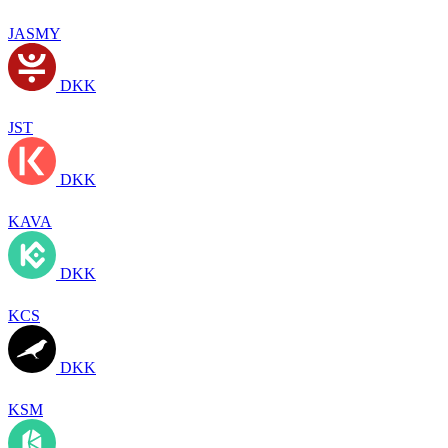
JASMY
DKK
JST
DKK
KAVA
DKK
KCS
DKK
KSM