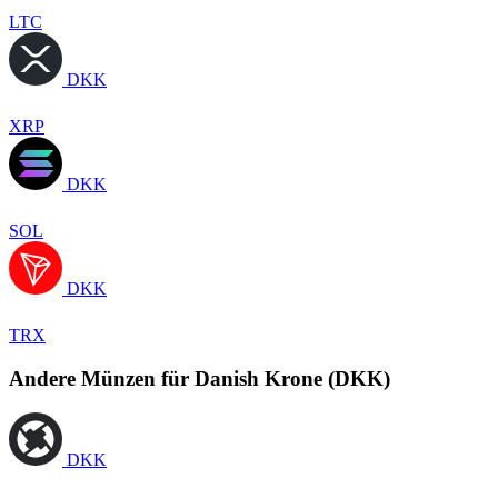
LTC
DKK
XRP
DKK
SOL
DKK
TRX
Andere Münzen für Danish Krone (DKK)
DKK