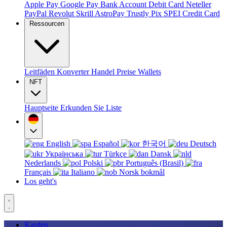
Apple Pay
Google Pay
Bank Account
Debit Card
Neteller
PayPal
Revolut
Skrill
AstroPay
Trustly
Pix
SPEI
Credit Card
Ressourcen
Leitfäden
Konverter
Handel
Preise
Wallets
NFT
Hauptseite
Erkunden Sie
Liste
English
Español
한국어
Deutsch
Українська
Türkçe
Dansk
Nederlands
Polski
Português (Brasil)
Français
Italiano
Norsk bokmål
Los geht's
Kaufen