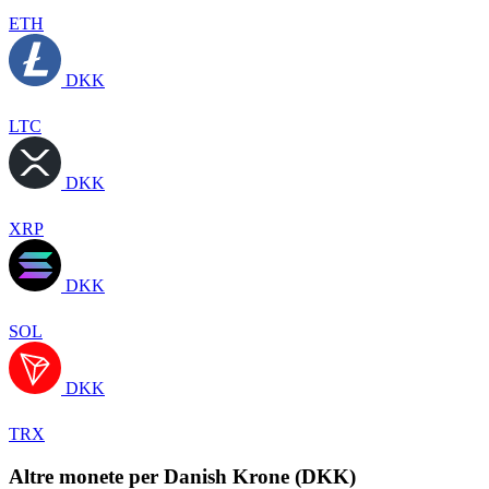
ETH
DKK
LTC
DKK
XRP
DKK
SOL
DKK
TRX
Altre monete per Danish Krone (DKK)