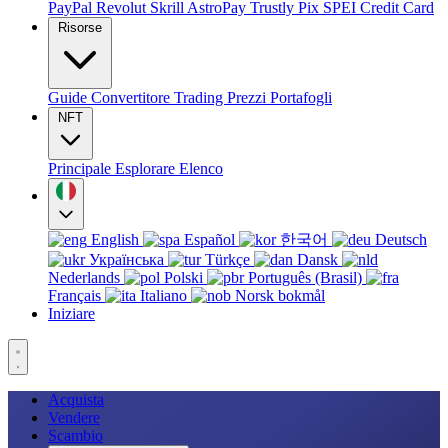
PayPal
Revolut
Skrill
AstroPay
Trustly
Pix
SPEI
Credit Card
Risorse
Guide
Convertitore
Trading
Prezzi
Portafogli
NFT
Principale
Esplorare
Elenco
English
Español
한국어
Deutsch
Українська
Türkçe
Dansk
Nederlands
Polski
Português (Brasil)
Français
Italiano
Norsk bokmål
Iniziare
Acquista
Vendere
Scambio