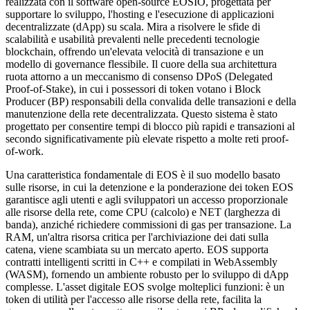
realizzata con il software open-source EOSIO, progettata per
supportare lo sviluppo, l'hosting e l'esecuzione di applicazioni
decentralizzate (dApp) su scala. Mira a risolvere le sfide di
scalabilità e usabilità prevalenti nelle precedenti tecnologie
blockchain, offrendo un'elevata velocità di transazione e un
modello di governance flessibile. Il cuore della sua architettura
ruota attorno a un meccanismo di consenso DPoS (Delegated
Proof-of-Stake), in cui i possessori di token votano i Block
Producer (BP) responsabili della convalida delle transazioni e della
manutenzione della rete decentralizzata. Questo sistema è stato
progettato per consentire tempi di blocco più rapidi e transazioni al
secondo significativamente più elevate rispetto a molte reti proof-
of-work.
Una caratteristica fondamentale di EOS è il suo modello basato
sulle risorse, in cui la detenzione e la ponderazione dei token EOS
garantisce agli utenti e agli sviluppatori un accesso proporzionale
alle risorse della rete, come CPU (calcolo) e NET (larghezza di
banda), anziché richiedere commissioni di gas per transazione. La
RAM, un'altra risorsa critica per l'archiviazione dei dati sulla
catena, viene scambiata su un mercato aperto. EOS supporta
contratti intelligenti scritti in C++ e compilati in WebAssembly
(WASM), fornendo un ambiente robusto per lo sviluppo di dApp
complesse. L'asset digitale EOS svolge molteplici funzioni: è un
token di utilità per l'accesso alle risorse della rete, facilita la