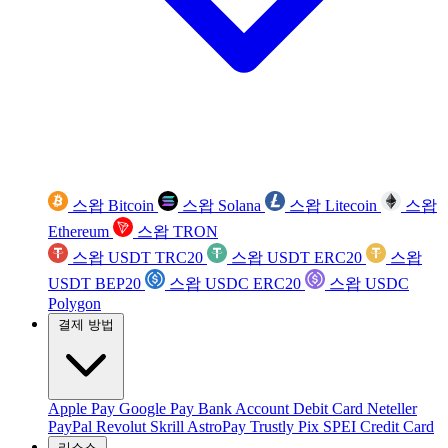
스왑 Bitcoin
스왑 Solana
스왑 Litecoin
스왑
Ethereum
스왑 TRON
스왑 USDT TRC20
스왑 USDT ERC20
스왑
USDT BEP20
스왑 USDC ERC20
스왑 USDC
Polygon
결제 방법
Apple Pay
Google Pay
Bank Account
Debit Card
Neteller
PayPal
Revolut
Skrill
AstroPay
Trustly
Pix
SPEI
Credit Card
리소스