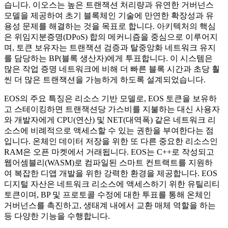
습니다. 이오스는 높은 트랜잭션 처리량과 유연한 거버넌스
모델을 제공하여 초기 블록체인 기술에 만연한 확장성과 유
용성 문제를 해결하는 것을 목표로 합니다. 아키텍처의 핵심
은 위임지분증명(DPoS) 합의 메커니즘을 중심으로 이루어지
며, 토큰 보유자는 트랜잭션 검증과 탈중앙화 네트워크 유지
를 담당하는 BP(블록 생산자)에게 투표합니다. 이 시스템은
많은 작업 증명 네트워크에 비해 더 빠른 블록 시간과 초당 훨
씬 더 많은 트랜잭션을 가능하게 하도록 설계되었습니다.
EOS의 주요 특징은 리소스 기반 모델로, EOS 토큰을 보유하
고 스테이킹하면 트랜잭션당 가스비를 지불하는 대신 사용자
와 개발자에게 CPU(연산) 및 NET(대역폭) 같은 네트워크 리
소스에 비례적으로 액세스할 수 있는 권한을 부여한다는 점
입니다. 온체인 데이터 저장을 위한 또 다른 중요한 리소스인
RAM은 오픈 마켓에서 거래됩니다. EOS는 C++로 작성되고
웹어셈블리(WASM)로 컴파일된 스마트 컨트랙트를 지원하
여 복잡한 디앱 개발을 위한 강력한 환경을 제공합니다. EOS
디지털 자산은 네트워크 리소스에 액세스하기 위한 유틸리티
토큰이며, BP 및 프로토콜 수정에 대한 투표를 통해 온체인
거버넌스를 촉진하고, 생태계 내에서 교환 매체 역할을 하는
등 다양한 기능을 수행합니다.