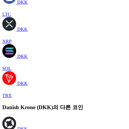
DKK
LTC
DKK
XRP
DKK
SOL
DKK
TRX
Danish Krone (DKK)의 다른 코인
DKK