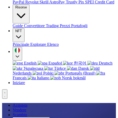
PayPal
Revolut
Skrill
AstroPay
Trustly
Pix
SPEI
Credit Card
Risorse
Guide
Convertitore
Trading
Prezzi
Portafogli
NFT
Principale
Esplorare
Elenco
English
Español
한국어
Deutsch
Українська
Türkçe
Dansk
Nederlands
Polski
Português (Brasil)
Français
Italiano
Norsk bokmål
Iniziare
Acquista
Vendere
Scambio