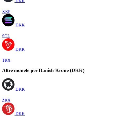
DKK
XRP
DKK
SOL
DKK
TRX
Altre monete per Danish Krone (DKK)
DKK
ZRX
DKK