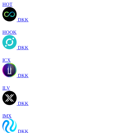
HOT
DKK
HOOK
DKK
ICX
DKK
ILV
DKK
IMX
DKK