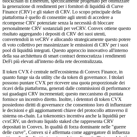
blockchain di Ethereum, specificamente progettato per ottimizzare
la generazione di rendimenti per i fornitori di liquidità di Curve
Finance (CRV) e gli staker di CRV. Lo scopo principale della
piattaforma è quello di consentire agli utenti di accedere a
ricompense CRV potenziate senza la necessità di bloccare
personalmente CRV sostanziali per veCRV. Convex ottiene questo
risultato aggregando i depositi di CRV dei suoi utenti,
convertendoli in veCRV e allocando strategicamente questo potere
di voto collettivo per massimizzare le emissioni di CRV per i suoi
pool di liquidità integrati. Questo approccio innovativo all'interno
della sua architettura di smart contract democratizza i rendimenti
DeFi più elevati all'interno della rete decentralizzata.
Il token CVX è centrale nell'ecosistema di Convex Finance, in
quanto funge sia da utility che da token di governance. I titolari
possono puntare CVX per ricevere una quota proporzionale dei
ricavi della piattaforma, generati dalle commissioni di performance
sui guadagni CRV incrementati; questo meccanismo di puntata
fornisce un incentivo diretto. Inoltre, i detentori di token CVX
possiedono diritti di governance che consentono loro di influenzare
le decisioni e gli aggiornamenti chiave del protocollo attraverso il
sistema on-chain. La tokenomics incentiva anche la liquidità per
cvxCRV, un derivato liquido staked che rappresenta CRV
depositati in Convex. In qualità di forza dominante nelle "guerre
delle curve", Convex si è affermata come aggregatore di influenza