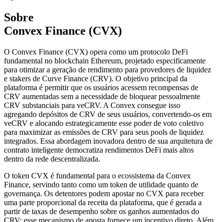
Sobre
Convex Finance (CVX)
O Convex Finance (CVX) opera como um protocolo DeFi
fundamental no blockchain Ethereum, projetado especificamente
para otimizar a geração de rendimento para provedores de liquidez
e stakers de Curve Finance (CRV). O objetivo principal da
plataforma é permitir que os usuários acessem recompensas de
CRV aumentadas sem a necessidade de bloquear pessoalmente
CRV substanciais para veCRV. A Convex consegue isso
agregando depósitos de CRV de seus usuários, convertendo-os em
veCRV e alocando estrategicamente esse poder de voto coletivo
para maximizar as emissões de CRV para seus pools de liquidez
integrados. Essa abordagem inovadora dentro de sua arquitetura de
contrato inteligente democratiza rendimentos DeFi mais altos
dentro da rede descentralizada.
O token CVX é fundamental para o ecossistema da Convex
Finance, servindo tanto como um token de utilidade quanto de
governança. Os detentores podem apostar no CVX para receber
uma parte proporcional da receita da plataforma, que é gerada a
partir de taxas de desempenho sobre os ganhos aumentados do
CRV; esse mecanismo de aposta fornece um incentivo direto. Além