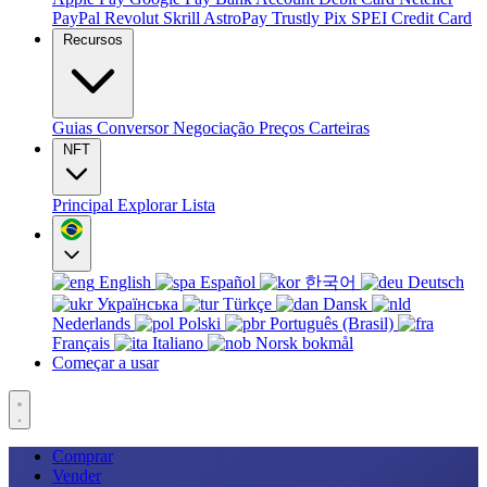
PayPal
Revolut
Skrill
AstroPay
Trustly
Pix
SPEI
Credit Card
Recursos
Guias
Conversor
Negociação
Preços
Carteiras
NFT
Principal
Explorar
Lista
English
Español
한국어
Deutsch
Українська
Türkçe
Dansk
Nederlands
Polski
Português (Brasil)
Français
Italiano
Norsk bokmål
Começar a usar
Comprar
Vender