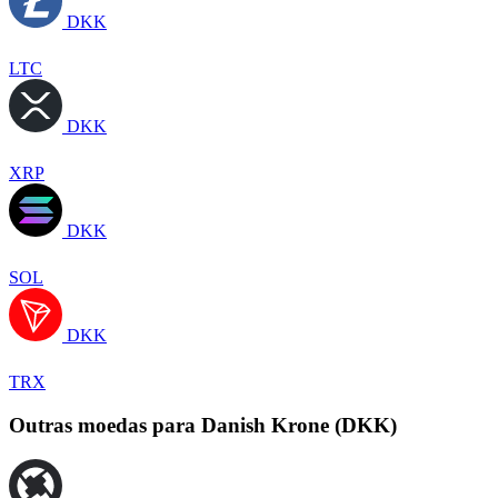
DKK
LTC
DKK
XRP
DKK
SOL
DKK
TRX
Outras moedas para Danish Krone (DKK)