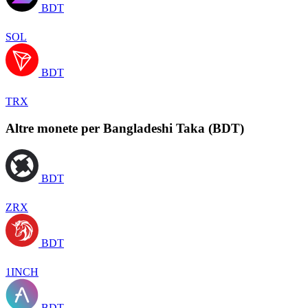
BDT
SOL
BDT
TRX
Altre monete per Bangladeshi Taka (BDT)
BDT
ZRX
BDT
1INCH
BDT