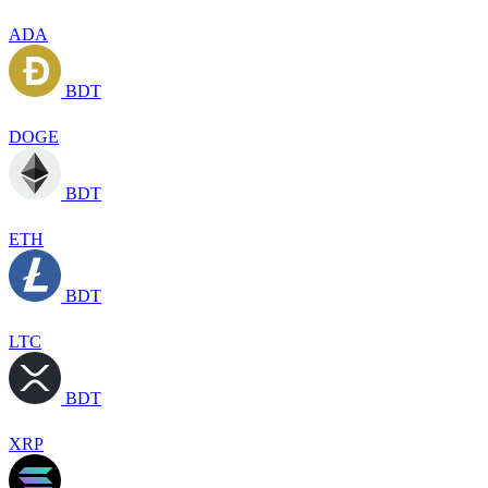
ADA
BDT
DOGE
BDT
ETH
BDT
LTC
BDT
XRP