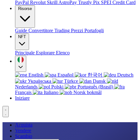
PayPal
Revolut
Skrill
AstroPay
Trustly
Pix
SPEI
Credit Card
Risorse
Guide
Convertitore
Trading
Prezzi
Portafogli
NFT
Principale
Esplorare
Elenco
English
Español
한국어
Deutsch
Українська
Türkçe
Dansk
Nederlands
Polski
Português (Brasil)
Français
Italiano
Norsk bokmål
Iniziare
Acquista
Vendere
Scambio