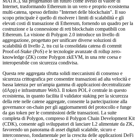
MATIC), sta progettando un futuro come livello di valore di
Internet, trasformando Ethereum in un vero e proprio ecosistema
multi-catena, spesso definito "Internet delle blockchain". Il suo
scopo principale è quello di risolvere i limiti di scalabilità e gli
elevati costi di transazione di Ethereum, fornendo un quadro per la
costruzione e la connessione di reti blockchain compatibili con
Ethereum. La visione di Polygon 2.0 introduce un livello di
aggregazione, progettato per unificare diverse soluzioni di
scalabilità di livello 2, tra cui la consolidata catena di commit
Proof-of-Stake (PoS) e le tecnologie avanzate di rollup zero-
knowledge (ZK) come Polygon zkEVM, in una rete coesa e
interoperabile con sicurezza condivisa.
Questa rete aggregata sfrutta solidi meccanismi di consenso e
sicurezza crittografica per consentire transazioni ad alta velocità e
bassa latenza per un'ampia gamma di applicazioni decentralizzate
(dApp) e infrastrutture Web3. Il token POL è centrale in questo
ecosistema, in quanto facilita il validator staking per la sicurezza
della rete nelle catene aggregate, consente la partecipazione alla
governance on-chain per gli aggiornamenti del protocollo e funge
da gas token per le commissioni delle transazioni. La suite
completa di Polygon, compreso il Polygon Chain Development Kit
(CDK), consente agli sviluppatori di lanciare L2 alimentate da ZK,
favorendo un panorama di asset digitali scalabile, sicuro e
interconnesso, fondamentale per la crescita delle applicazioni DeFi