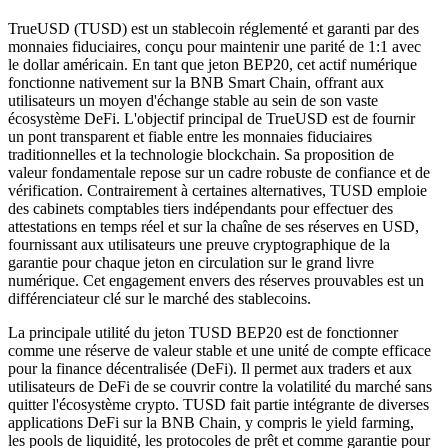
TrueUSD (TUSD) est un stablecoin réglementé et garanti par des
monnaies fiduciaires, conçu pour maintenir une parité de 1:1 avec
le dollar américain. En tant que jeton BEP20, cet actif numérique
fonctionne nativement sur la BNB Smart Chain, offrant aux
utilisateurs un moyen d'échange stable au sein de son vaste
écosystème DeFi. L'objectif principal de TrueUSD est de fournir
un pont transparent et fiable entre les monnaies fiduciaires
traditionnelles et la technologie blockchain. Sa proposition de
valeur fondamentale repose sur un cadre robuste de confiance et de
vérification. Contrairement à certaines alternatives, TUSD emploie
des cabinets comptables tiers indépendants pour effectuer des
attestations en temps réel et sur la chaîne de ses réserves en USD,
fournissant aux utilisateurs une preuve cryptographique de la
garantie pour chaque jeton en circulation sur le grand livre
numérique. Cet engagement envers des réserves prouvables est un
différenciateur clé sur le marché des stablecoins.
La principale utilité du jeton TUSD BEP20 est de fonctionner
comme une réserve de valeur stable et une unité de compte efficace
pour la finance décentralisée (DeFi). Il permet aux traders et aux
utilisateurs de DeFi de se couvrir contre la volatilité du marché sans
quitter l'écosystème crypto. TUSD fait partie intégrante de diverses
applications DeFi sur la BNB Chain, y compris le yield farming,
les pools de liquidité, les protocoles de prêt et comme garantie pour