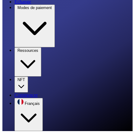
Échange
Modes de paiement
Ressources
NFT
Commencer
Français