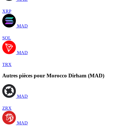
XRP
MAD
SOL
MAD
TRX
Autres pièces pour Morocco Dirham (MAD)
MAD
ZRX
MAD