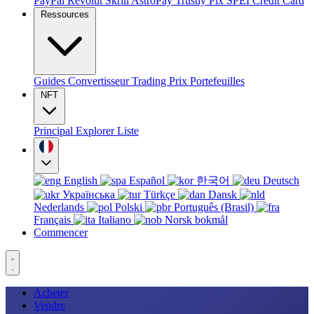
PayPal
Revolut
Skrill
AstroPay
Trustly
Pix
SPEI
Credit Card
Ressources
Guides
Convertisseur
Trading
Prix
Portefeuilles
NFT
Principal
Explorer
Liste
English
Español
한국어
Deutsch
Українська
Türkçe
Dansk
Nederlands
Polski
Português (Brasil)
Français
Italiano
Norsk bokmål
Commencer
Acheter
Vendre