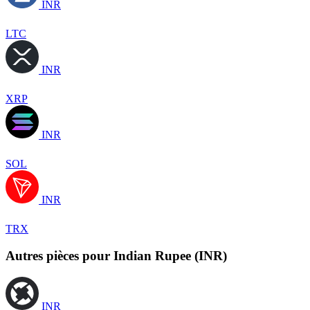
INR
LTC
INR
XRP
INR
SOL
INR
TRX
Autres pièces pour Indian Rupee (INR)
INR