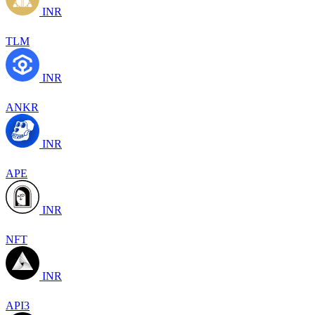
INR
TLM
INR
ANKR
INR
APE
INR
NFT
INR
API3