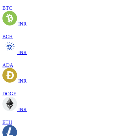
BTC
INR
BCH
INR
ADA
INR
DOGE
INR
ETH