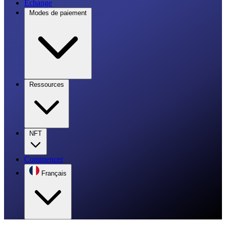
Échange
Modes de paiement
Ressources
NFT
Commencer
Français