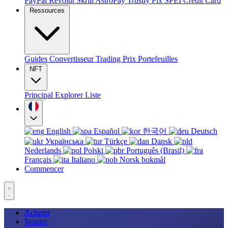
PayPal
Revolut
Skrill
AstroPay
Trustly
Pix
SPEI
Credit Card
Ressources
Guides
Convertisseur
Trading
Prix
Portefeuilles
NFT
Principal
Explorer
Liste
English
Español
한국어
Deutsch
Українська
Türkçe
Dansk
Nederlands
Polski
Português (Brasil)
Français
Italiano
Norsk bokmål
Commencer
Acheter
Vendre