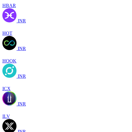
HBAR
INR
HOT
INR
HOOK
INR
ICX
INR
ILV
INR