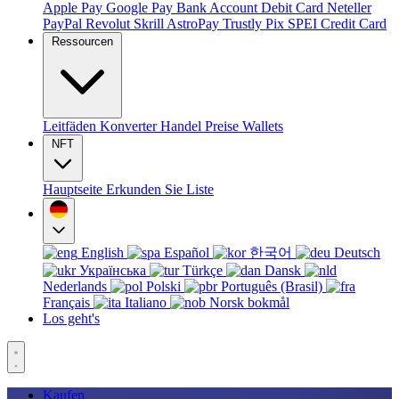
Apple Pay
Google Pay
Bank Account
Debit Card
Neteller
PayPal
Revolut
Skrill
AstroPay
Trustly
Pix
SPEI
Credit Card
Ressourcen
Leitfäden
Konverter
Handel
Preise
Wallets
NFT
Hauptseite
Erkunden Sie
Liste
English
Español
한국어
Deutsch
Українська
Türkçe
Dansk
Nederlands
Polski
Português (Brasil)
Français
Italiano
Norsk bokmål
Los geht's
Kaufen