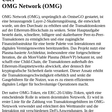
OMG Network (OMG)
OMG Network (OMG), ursprünglich als OmiseGO gestartet, ist
eine herausragende Layer-2-Skalierungslösung, die entwickelt
wurde, um den Durchsatz zu erhöhen und die Transaktionskosten
auf der Ethereum-Blockchain zu senken. Seine Hauptaufgabe
besteht darin, schnellere, billigere und skalierbarere Peer-to-Peer-
Transaktionen zu ermöglichen und eine zugängliche
Finanzinfrastruktur für eine breite Palette von Interaktionen mit
digitalen Vermögenswerten bereitzustellen. Das Projekt nutzt eine
Plasma-basierte Architektur, insbesondere eine fortgeschrittene
Iteration, die als MoreViable Plasma (MoreVP) bekannt ist, und
schafft eine Child-Chain, die Transaktionen außerhalb des
Ethereum-Hauptnetzwerks abwickelt, aber dennoch ihre
kryptografische Sicherheit darin verankert. Dieser Ansatz erhöht
die Transaktionsgeschwindigkeit erheblich und senkt die
Gasgebühren für die Nutzer, was es zu einem effizienteren
digitalen Ledger für hochvolumige Operationen macht.
Der native OMG-Token, ein ERC-20-Utility-Token, spielt eine
entscheidende Rolle in seinem dezentralen Netzwerk. Er wird in
erster Linie für die Zahlung von Transaktionsgebühren im OMG-
Netzwerk verwendet und erleichtert den Werttransfer und die
Interaktion mit verschiedenen DeFi-Anwendungen. In der