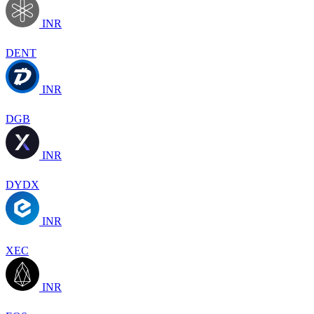
INR
DENT
INR
DGB
INR
DYDX
INR
XEC
INR