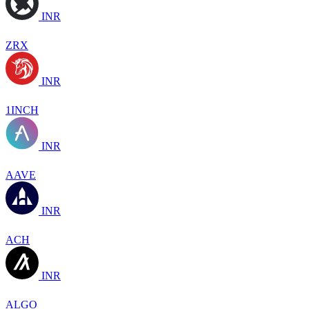
INR
ZRX
INR
1INCH
INR
AAVE
INR
ACH
INR
ALGO