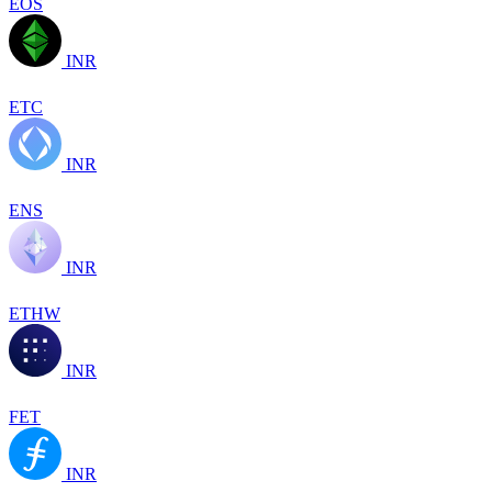
EOS
INR
ETC
INR
ENS
INR
ETHW
INR
FET
INR