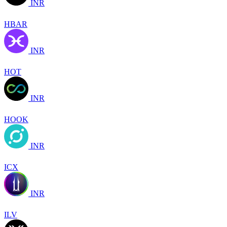
INR
HBAR
INR
HOT
INR
HOOK
INR
ICX
INR
ILV