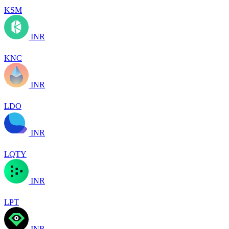
KSM
INR
KNC
INR
LDO
INR
LQTY
INR
LPT
INR