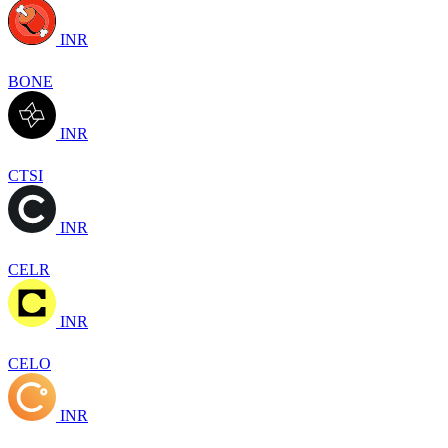
INR
BONE
INR
CTSI
INR
CELR
INR
CELO
INR