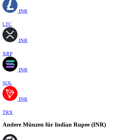
INR
LTC
INR
XRP
INR
SOL
INR
TRX
Andere Münzen für Indian Rupee (INR)