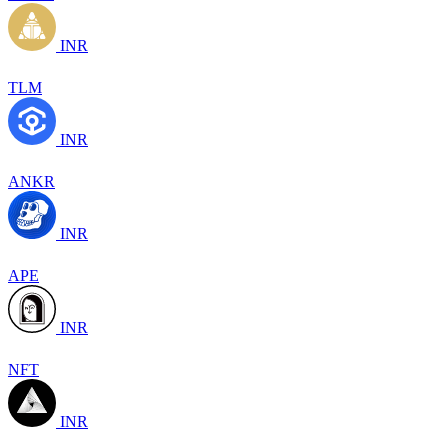
INR
TLM
INR
ANKR
INR
APE
INR
NFT
INR