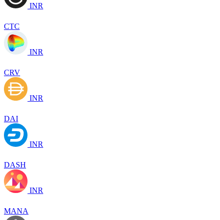
INR
CTC
INR
CRV
INR
DAI
INR
DASH
INR
MANA