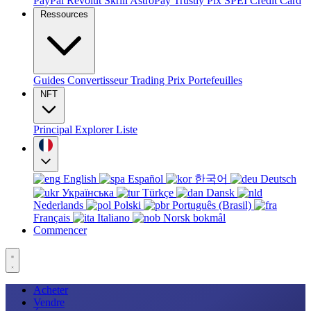
PayPal
Revolut
Skrill
AstroPay
Trustly
Pix
SPEI
Credit Card
Ressources
Guides
Convertisseur
Trading
Prix
Portefeuilles
NFT
Principal
Explorer
Liste
English
Español
한국어
Deutsch
Українська
Türkçe
Dansk
Nederlands
Polski
Português (Brasil)
Français
Italiano
Norsk bokmål
Commencer
Acheter
Vendre