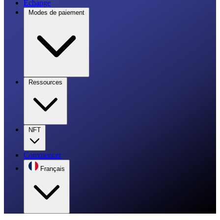
Échange
Modes de paiement
Ressources
NFT
Commencer
Français