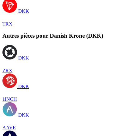
DKK
TRX
Autres pièces pour Danish Krone (DKK)
DKK
ZRX
DKK
1INCH
DKK
AAVE