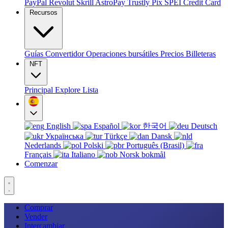
PayPal
Revolut
Skrill
AstroPay
Trustly
Pix
SPEI
Credit Card
Recursos
Guías
Convertidor
Operaciones bursátiles
Precios
Billeteras
NFT
Principal
Explore
Lista
English
Español
한국어
Deutsch
Українська
Türkçe
Dansk
Nederlands
Polski
Português (Brasil)
Français
Italiano
Norsk bokmål
Comenzar
Comprar
Vender
Intercambiar