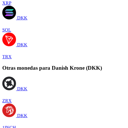
XRP
DKK
SOL
DKK
TRX
Otras monedas para Danish Krone (DKK)
DKK
ZRX
DKK
1INCH