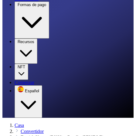
Formas de pago
Recursos
NFT
Comenzar
Español
Casa
Convertidor