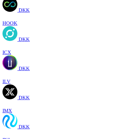
DKK
HOOK
DKK
ICX
DKK
ILV
DKK
IMX
DKK