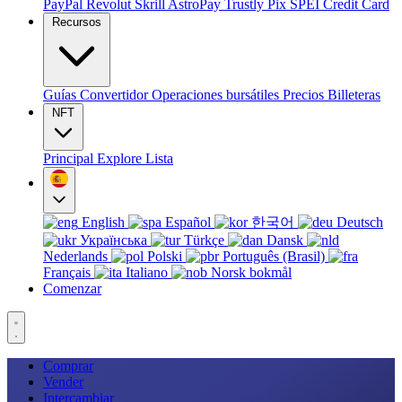
PayPal
Revolut
Skrill
AstroPay
Trustly
Pix
SPEI
Credit Card
Recursos
Guías
Convertidor
Operaciones bursátiles
Precios
Billeteras
NFT
Principal
Explore
Lista
English
Español
한국어
Deutsch
Українська
Türkçe
Dansk
Nederlands
Polski
Português (Brasil)
Français
Italiano
Norsk bokmål
Comenzar
Comprar
Vender
Intercambiar