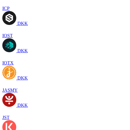
ICP
DKK
IOST
DKK
IOTX
DKK
JASMY
DKK
JST