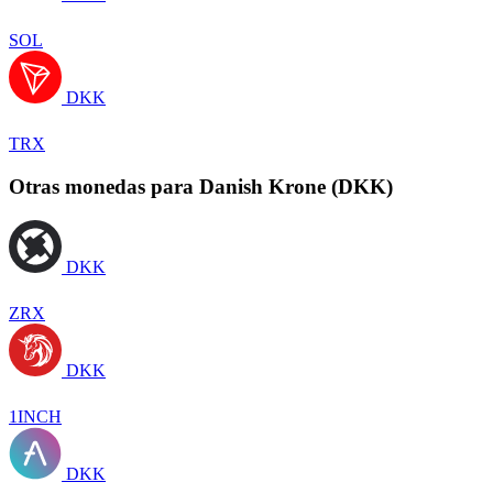
SOL
DKK
TRX
Otras monedas para Danish Krone (DKK)
DKK
ZRX
DKK
1INCH
DKK