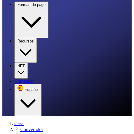
Formas de pago
Recursos
NFT
Comenzar
Español
Casa
Convertidor